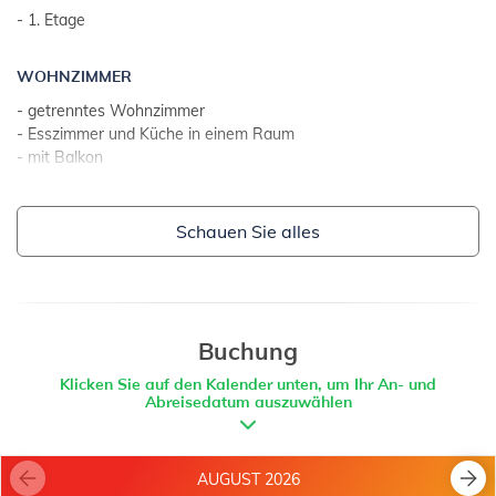
- Grill
- 1. Etage
ZUSÄTZLICHE INFORMATION:
WOHNZIMMER
- getrenntes Wohnzimmer
- Vermieter wohnt auf dem Grundstück
- Esszimmer und Küche in einem Raum
- Parkplatz: 2
- mit Balkon
- Rasen
- Fliesen
- Sonnenterrasse
- Internetzugang
Schauen Sie alles
KÜCHE
- Tisch und Stühle für alle Personen
- Besteck, Geschirr u. Ä. vorhanden
- Küchentücher
- Gas- und Elektroherd
Buchung
- Anzahl von Kochplatten: 4
Klicken Sie auf den Kalender unten, um Ihr An- und
- Backofen
Abreisedatum auszuwählen
- Kühlschrank
- Kaffeemaschine
AUGUST 2026
BALKON