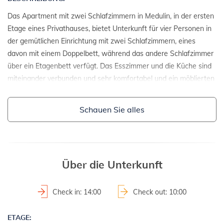
Das Apartment mit zwei Schlafzimmern in Medulin, in der ersten
Etage eines Privathauses, bietet Unterkunft für vier Personen in
der gemütlichen Einrichtung mit zwei Schlafzimmern, eines
davon mit einem Doppelbett, während das andere Schlafzimmer
über ein Etagenbett verfügt. Das Esszimmer und die Küche sind
miteinander verbunden und sehr komfortabel und ein möblierten
Balkon.
Schauen Sie alles
EINZELHEITEN:
- Einzelhaus
- Baujahr: 1974
- Renovierungsjahr: 2003
Über die Unterkunft
2
- Grundstücksfläche: 2400 m
Check in: 14:00
Check out: 10:00
GRUNDSTÜCKE UND EINRICHTUNGEN:
ETAGE:
- Gartenmöbel