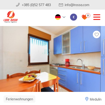
+385 (0)52 577 483
info@lrossa.com
0
€
Ferienwohnungen
Medulin