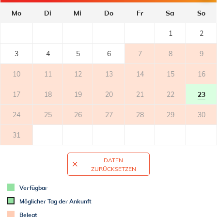
- privater Balkon
Mo
Di
Mi
Do
Fr
Sa
So
- überdeckt
- Tisch und Stühle auf dem Balkon
1
2
3
4
5
6
7
8
9
TERRASSE
10
11
12
13
14
15
16
WELTRAUM
17
18
19
20
21
22
23
- gemeinsamer Garten
- Parkplatz: 2
24
25
26
27
28
29
30
ZUSÄTZLICHE INFORMATION
31
- klimatisiert
- Klimaanlage: 1
DATEN
- Waschmaschine in der Unterkunftseinheit
ZURÜCKSETZEN
- wöchentlicher Wechsel der Bettwäsche (bleibt der Gast länger,
jede zweite Woche)
Verfügbar
- Handtücher (1 großes, 1 kleines/pro Person, pro Woche)
Möglicher Tag der Ankunft
- SAT-TV
Belegt