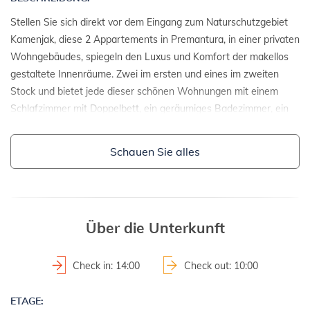
Stellen Sie sich direkt vor dem Eingang zum Naturschutzgebiet
Kamenjak, diese 2 Appartements in Premantura, in einer privaten
Wohngebäudes, spiegeln den Luxus und Komfort der makellos
gestaltete Innenräume. Zwei im ersten und eines im zweiten
Stock und bietet jede dieser schönen Wohnungen mit einem
Schlafzimmer mit Doppelbett, ein geräumiges Badezimmer, ein
gemütliches Wohnzimmer mit Kochnische und Balkon mit Blick
auf den wunderschönen unberührten Naturlandschaft im
Schauen Sie alles
äußersten Süden der istrischen Halbinsel.
EINZELHEITEN:
- Einzelhaus
Über die Unterkunft
- Baujahr: 2012
2
- Grundstücksfläche: 450 m
Check in: 14:00
Check out: 10:00
GRUNDSTÜCKE UND EINRICHTUNGEN:
ETAGE: