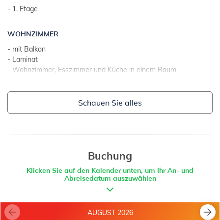
- Grundstück ums Objekt durch Hecke abgegrenzt
- 1. Etage
ZUSÄTZLICHE INFORMATION:
WOHNZIMMER
- mit Balkon
- Internetzugang
- Laminat
- Wohnzimmer, Esszimmer und Küche in einem Raum
- 2 zusätzliche Schlafplätze auf der Schlafcouch
Schauen Sie alles
KÜCHE
- Tisch und Stühle für alle Personen
- Besteck, Geschirr u. Ä. vorhanden
- Küchentücher
- elektrisches Kochfeld
Buchung
- Anzahl von Kochplatten: 2
Klicken Sie auf den Kalender unten, um Ihr An- und
- Backofen
Abreisedatum auszuwählen
- Kühlschrank
- Toaster
- Geschirrspülmaschine
AUGUST 2026
- Elektrokocher