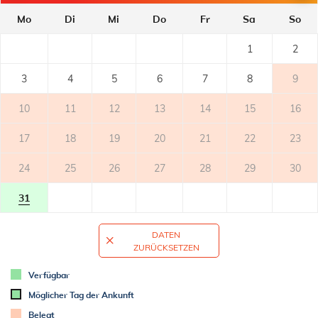
- Kühlschrank mit Tiefkühler: 50 l
Mo
Di
Mi
Do
Fr
Sa
So
- Kaffeemaschine
1
2
BALKON
- privater Balkon
3
4
5
6
7
8
9
- überdeckt
- Tisch und Stühle auf dem Balkon
10
11
12
13
14
15
16
2
- Balkonfläche: 6m
17
18
19
20
21
22
23
TERRASSE
24
25
26
27
28
29
30
WELTRAUM
31
- Fahrradabstellplatz
- Parkplatz: 1
DATEN
ZURÜCKSETZEN
ZUSÄTZLICHE INFORMATION
Verfügbar
- klimatisiert
Möglicher Tag der Ankunft
- Klimaanlage: 1
Belegt