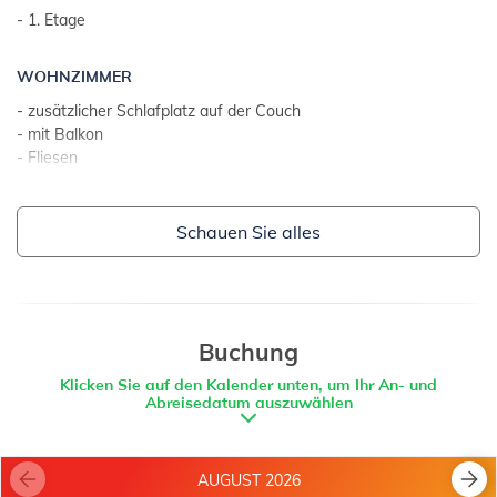
- 1. Etage
ZUSÄTZLICHE INFORMATION:
- Vermieter wohnt auf dem Grundstück
WOHNZIMMER
- Parkplatz: 3
- zusätzlicher Schlafplatz auf der Couch
- Rasen
- mit Balkon
- Internetzugang
- Fliesen
- Wohnzimmer, Esszimmer und Küche in einem Raum
Schauen Sie alles
KÜCHE
- Tisch und Stühle für alle Personen
- Besteck, Geschirr u. Ä. vorhanden
- Küchentücher
- Gaskochfeld
Buchung
- Anzahl von Kochplatten: 2
Klicken Sie auf den Kalender unten, um Ihr An- und
- Kühlschrank mit Tiefkühler: 15 l
Abreisedatum auszuwählen
- Kaffeemaschine
BALKON
AUGUST 2026