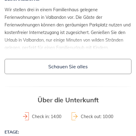
Wir stellen drei in einem Familienhaus gelegene
Ferienwohnungen in Valbandon vor. Die Gäste der
Ferienwohnungen können den geräumigen Parkplatz nutzen und
kostenfreier Internetzugang ist zugesichert. Genießen Sie den
Urlaub in Valbandon, nur einige Minuten von wilden Stränden
gelegen, perfekt für einen Familienurlaub mit Kindern.
EINZELHEITEN:
Schauen Sie alles
- Einzelhaus
- Baujahr: 1995
- Renovierungsjahr: 2014
2
- Grundstücksfläche: 630 m
Über die Unterkunft
GRUNDSTÜCKE UND EINRICHTUNGEN:
Check in: 14:00
Check out: 10:00
- Grundstück ums Objekt durch Hecke abgegrenzt
ETAGE: