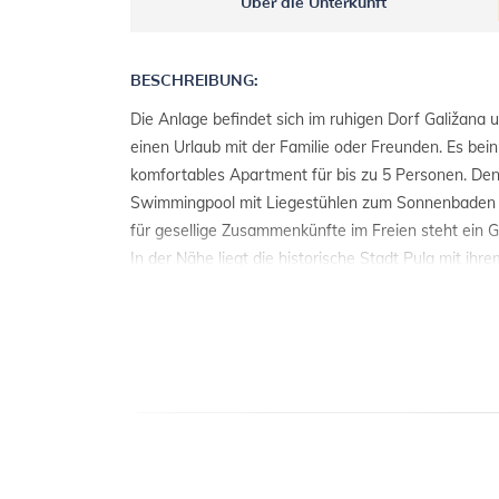
Über die Unterkunft
BESCHREIBUNG:
Die Anlage befindet sich im ruhigen Dorf Galižana un
einen Urlaub mit der Familie oder Freunden. Es bein
komfortables Apartment für bis zu 5 Personen. Den
Swimmingpool mit Liegestühlen zum Sonnenbaden 
für gesellige Zusammenkünfte im Freien steht ein Gr
In der Nähe liegt die historische Stadt Pula mit ihre
und Unterhaltungsangebot, während das Meer nur 
entfernt ist und einen schnellen und einfachen Zug
den Stränden ermöglicht.