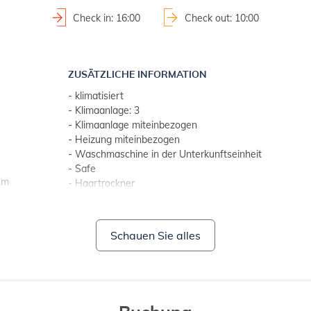
Check in: 16:00
Check out: 10:00
ZUSÄTZLICHE INFORMATION
- klimatisiert
- Klimaanlage: 3
- Klimaanlage miteinbezogen
- Heizung miteinbezogen
- Waschmaschine in der Unterkunftseinheit
- Safe
um
- Haartrockner
- TV mit Flachbildschirm
- Handtücher (1 großes, 1 kleines/pro Person, pro Woc
- SAT-TV
Schauen Sie alles
- kostenfreie Nutzung von Wi-Fi
- Trockner
- Haustiere nicht erlaubt
BADEZIMMER 3