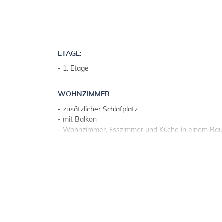
ETAGE:
- 1. Etage
WOHNZIMMER
- zusätzlicher Schlafplatz
- mit Balkon
- Wohnzimmer, Esszimmer und Küche in einem Ra
KÜCHE
- Tisch und Stühle für alle Personen
- Besteck, Geschirr u. Ä. vorhanden
- Küchentücher
- elektrisches Kochfeld
- Anzahl von Kochplatten: 4