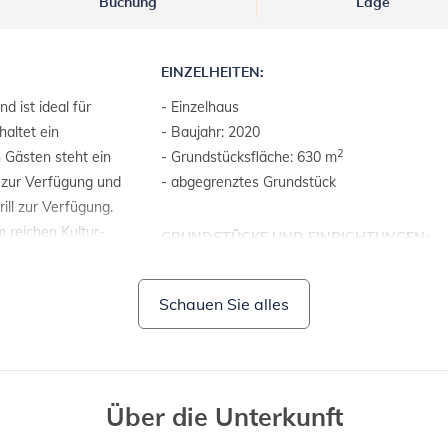
Buchung
Lage
EINZELHEITEN:
d ist ideal für
- Einzelhaus
haltet ein
- Baujahr: 2020
2
 Gästen steht ein
- Grundstücksfläche: 630 m
zur Verfügung und
- abgegrenztes Grundstück
ill zur Verfügung.
m reichen Kultur-
GRUNDSTÜCKE UND EINRICHTUNGEN:
wenige Kilometer
- Grundstück ums Objekt durch Hecke
ang zur Küste und
abgegrenzt
Schauen Sie alles
- Gartenmöbel
- Grill
Über die Unterkunft