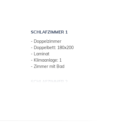
- Zugang mit Pkw: gut
SCHLAFZIMMER 1
- Doppelzimmer
- Doppelbett: 180x200
- Laminat
- Klimaanlage: 1
- Zimmer mit Bad
SCHLAFZIMMER 2
- Doppelzimmer
he)
- Doppelbett: 180x200
- Laminat
- Klimaanlage: 1
- Zimmer mit Bad