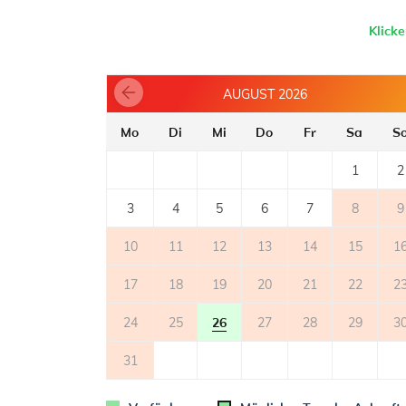
- Backofen
- Toaster
Klick
- Geschirrspülmaschine
- Bügeleisen
- Elektrokocher
AUGUST 2026
- Kühlschrank mit Tiefkühler: 150 l
- Mikrowellenherd
Mo
Di
Mi
Do
Fr
Sa
S
- Kaffeemaschine
1
2
BALKON
- privater Balkon
3
4
5
6
7
8
9
- Tisch und Stühle auf dem Balkon
- Liegestühle
10
11
12
13
14
15
1
2
- Balkonfläche: 24m
17
18
19
20
21
22
2
WELTRAUM
24
25
26
27
28
29
3
- gemeinsamer Garten
- Fahrradabstellplatz
31