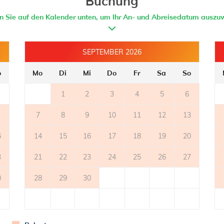
Buchung
- badezimmer mit toilette
en Sie auf den Kalender unten, um Ihr An- und Abreisedatum auszu
BADEZIMMER 1
SEPTEMBER 2026
- badezimmer mit toilette
- mit dusche
o
Mo
Di
Mi
Do
Fr
Sa
So
BADEZIMMER 2
1
2
3
4
5
6
- badezimmer mit toilette
7
- mit dusche
8
9
10
11
12
13
6
14
15
16
17
18
19
20
3
21
22
23
24
25
26
27
0
28
29
30