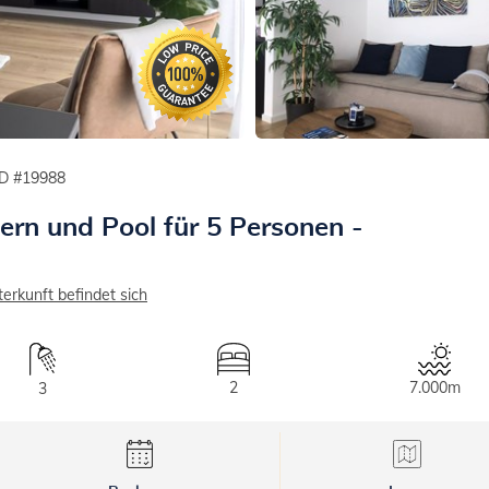
ID #19988
rn und Pool für 5 Personen -
terkunft befindet sich
2
7.000m
3