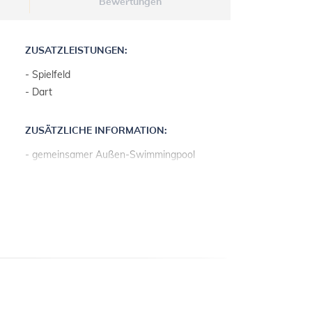
Bewertungen
ZUSATZLEISTUNGEN:
- Spielfeld
- Dart
ZUSÄTZLICHE INFORMATION:
- gemeinsamer Außen-Swimmingpool
- Maße: 7x3,5
- Außendusche
- kostenfreie Sonnenschirme und
Liegestühle
- Vermieter wohnt auf dem Grundstück
- Parkplatz: 2
- Rasen
- Sonnenterrasse
- kostenfreies Kinderbett auf Anfrage