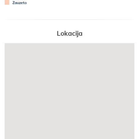
- besplatno korištenje bežičnog interneta
Zauzeto
KUPAONICA 1
- kupaonica s WC-om
Lokacija
- s tušem
SPAVAĆA SOBA 1
- dvokrevetna soba
- bračni krevet: 200X160
- parket