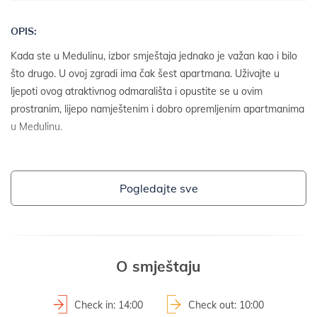
OPIS:
Kada ste u Medulinu, izbor smještaja jednako je važan kao i bilo
što drugo. U ovoj zgradi ima čak šest apartmana. Uživajte u
ljepoti ovog atraktivnog odmarališta i opustite se u ovim
prostranim, lijepo namještenim i dobro opremljenim apartmanima
u Medulinu.
DETALJI O OBJEKTU:
Pogledajte sve
- kuća u nizu
- godina izgradnje: 2005
- godina obnove: 2017
2
- površina parcele: 300 m
O smještaju
OKUĆNICA I SADRŽAJI:
Check in: 14:00
Check out: 10:00
- okućnica ograđena živicom