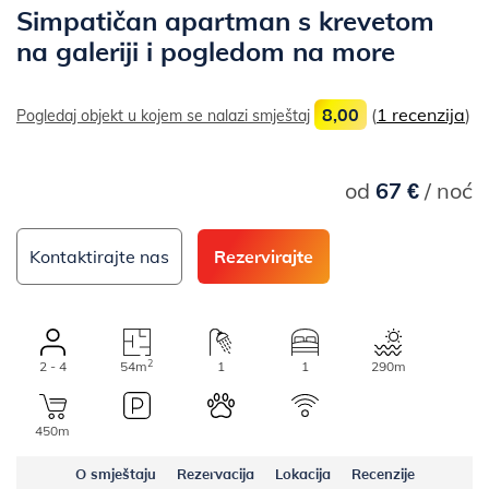
Simpatičan apartman s krevetom
na galeriji i pogledom na more
8,00
(
1 recenzija
)
Pogledaj objekt u kojem se nalazi smještaj
od
67 €
/ noć
Kontaktirajte nas
Rezervirajte
2
2 - 4
54m
1
1
290m
450m
O smještaju
Rezervacija
Lokacija
Recenzije