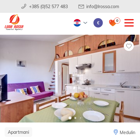
+385 (0)52 577 483
info@lrossa.com
0
€
Apartmani
Medulin