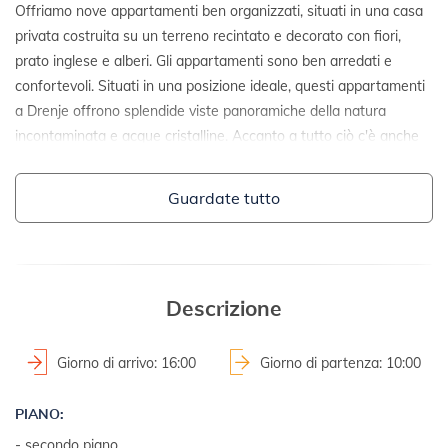
Offriamo nove appartamenti ben organizzati, situati in una casa
privata costruita su un terreno recintato e decorato con fiori,
prato inglese e alberi. Gli appartamenti sono ben arredati e
confortevoli. Situati in una posizione ideale, questi appartamenti
a Drenje offrono splendide viste panoramiche della natura
incontaminata e acque cristalline. Accanto a tutto ciò c'è anche
una piscina esterna riscaldata, jacuzzi e sauna.
Guardate tutto
DETTAGLI:
- casa singola
- anno costruzione: 2006
2
- superficie del terreno: 900 m
Descrizione
TERRENI E STRUTTURE:
Giorno di arrivo: 16:00
Giorno di partenza: 10:00
- mobili da giardino
PIANO:
- barbecue
- secondo piano