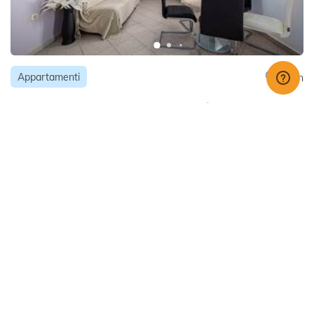
Appartamenti
Labin
Appartamento con 2 camere da letto e terrazza
privata,WiFi gratis
107 €
da
/ notte