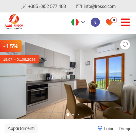
+385 (0)52 577 483
info@lrossa.com
0
€
-15%
18.07. - 01.08.2026.
Appartamenti
Labin - Drenje