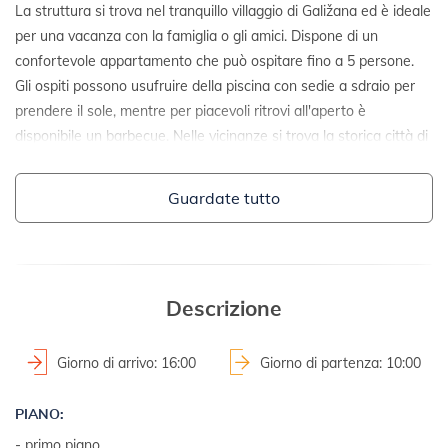
La struttura si trova nel tranquillo villaggio di Galižana ed è ideale
per una vacanza con la famiglia o gli amici. Dispone di un
confortevole appartamento che può ospitare fino a 5 persone.
Gli ospiti possono usufruire della piscina con sedie a sdraio per
prendere il sole, mentre per piacevoli ritrovi all'aperto è
disponibile un barbecue. Nelle vicinanze si trova la storica città di
Pola, ricca di opportunità culturali e di intrattenimento, mentre il
mare dista solo pochi chilometri, consentendo un rapido e facile
Guardate tutto
accesso alla costa e alle spiagge.
DETTAGLI:
- casa singola
Descrizione
- anno costruzione: 2020
2
- superficie del terreno: 630 m
Giorno di arrivo: 16:00
Giorno di partenza: 10:00
- terreno recintato
PIANO:
TERRENI E STRUTTURE:
- primo piano