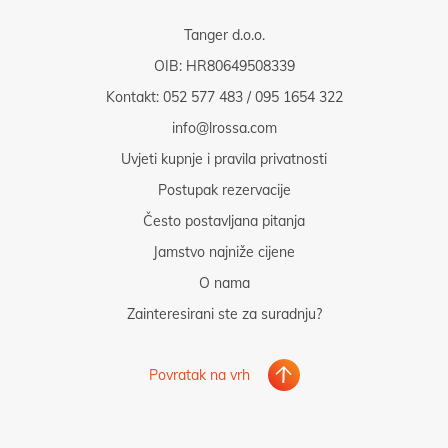
Tanger d.o.o.
OIB: HR80649508339
Kontakt:
052 577 483
/
095 1654 322
info@lrossa.com
Uvjeti kupnje i pravila privatnosti
Postupak rezervacije
Često postavljana pitanja
Jamstvo najniže cijene
O nama
Zainteresirani ste za suradnju?
Povratak na vrh