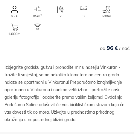
2
6 - 6
85m
2
3
500m
1.000m
96 €
od
/ noć
Izbjegnite gradsku gužvu i pronađite mir u naselju Vinkuran -
tražite li smještaj, samo nekoliko kilometara od centra grada
nalaze se apartmani u Vinkuranu! Preporučamo iznajmljivanje
apartmana u Vinkuranu i nudimo velik izbor - pretražite našu
galeriju fotografija i odaberite prema vašim željama! Ovdašnja
Park šuma Soline oduševit će vas biciklističkom stazom koja će
vas dovesti tik do mora. Uživajte u prednostima prirodnog
okruženja u neposrednoj blizini grada!