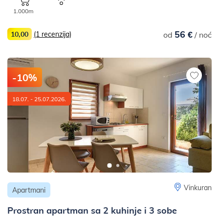
1.000m
56 €
10,00
(1 recenzija)
od
/ noć
-10%
18.07. - 25.07.2026.
Vinkuran
Apartmani
Prostran apartman sa 2 kuhinje i 3 sobe