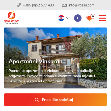
+385 (0)52 577 483
info@lrossa.com
0
€
Apartmani Vinkuran
Pronađite apartman u Vinkuranu koji vam najbolje
odgovara. Provedite odmor u ovom mirnom mjestu i
uživajte u nekom od apartmana.
Pronađite smještaj