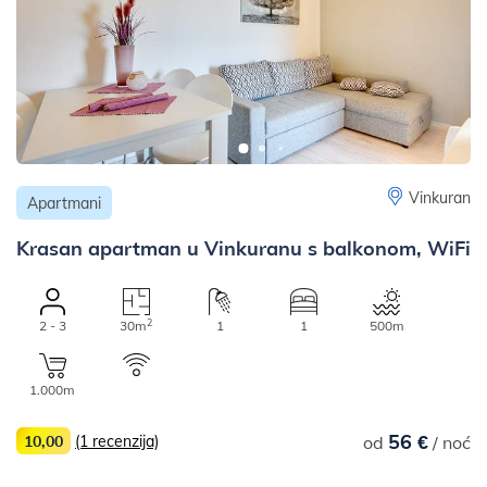
Vinkuran
Apartmani
Krasan apartman u Vinkuranu s balkonom, WiFi
2
2 - 3
30m
1
1
500m
1.000m
56 €
10,00
(1 recenzija)
od
/ noć