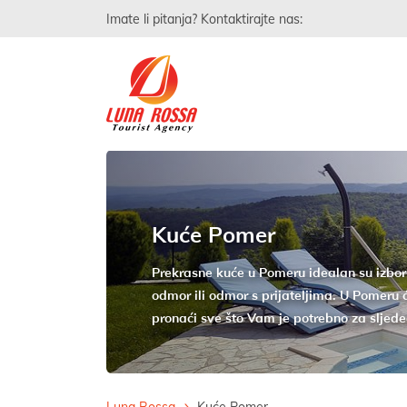
Imate li pitanja? Kontaktirajte nas:
Kuće Pomer
Prekrasne kuće u Pomeru idealan su izbor 
odmor ili odmor s prijateljima. U Pomeru 
pronaći sve što Vam je potrebno za sljede
Luna Rossa
Kuće Pomer