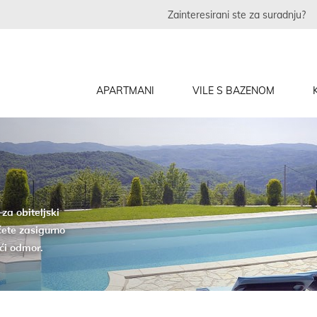
Zainteresirani ste za suradnju?
APARTMANI
VILE S BAZENOM
za obiteljski
ćete zasigurno
ći odmor.