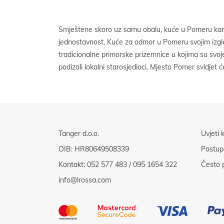
Smještene skoro uz samu obalu, kuće u Pomeru kara
Pješčane plaže, zelene šetnice i raznovrsni sportski 
jednostavnost. Kuće za odmor u Pomeru svojim izg
posjetite ovo pitomo područje. Najam kuća u Pomeru odli
tradicionalne primorske prizemnice u kojima su svoje
podizali lokalni starosjedioci. Mjesto Pomer svidjet 
Tanger d.o.o.
Uvjeti 
OIB: HR80649508339
Postup
Kontakt:
052 577 483
/
095 1654 322
Često p
info@lrossa.com