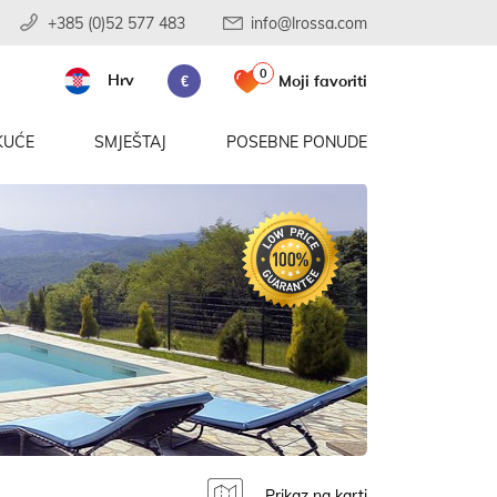
+385 (0)52 577 483
info@lrossa.com
0
Hrv
Moji favoriti
€
KUĆE
SMJEŠTAJ
POSEBNE PONUDE
Prikaz na karti