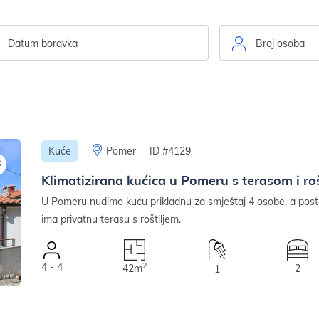
Broj osoba
Kuće
Pomer
ID #4129
Klimatizirana kućica u Pomeru s terasom i ro
U Pomeru nudimo kuću prikladnu za smještaj 4 osobe, a post
ima privatnu terasu s roštiljem.
4 - 4
2
42m
2
1