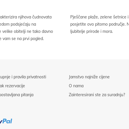
kterizira njihova čudnovata
sadržaji dovoljan su razlog da
ledom podsjećaju na
čna je solucija za sve
 velike obitelji ne tako davno
ljubitelje prirode i mora.
će vam se na prvi pogled.
kupnje i pravila privatnosti
Jamstvo najniže cijene
ak rezervacije
O nama
ostavljana pitanja
Zainteresirani ste za suradnju?