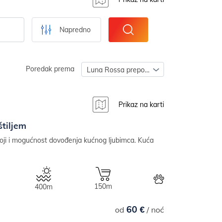
Napredno
Poredak prema
Luna Rossa preporuča
Prikaz na karti
štiljem
oji i mogućnost dovođenja kućnog ljubimca. Kuća
150m
400m
60 €
od
/ noć