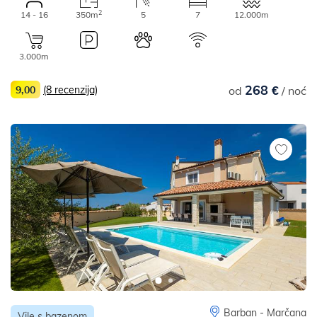
2
14 - 16
350m
5
7
12.000m
3.000m
268 €
9,00
(8 recenzija)
od
/ noć
Barban - Marčana
Vile s bazenom