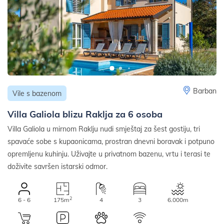
Barban
Vile s bazenom
Villa Galiola blizu Raklja za 6 osoba
Villa Galiola u mirnom Raklju nudi smještaj za šest gostiju, tri
spavaće sobe s kupaonicama, prostran dnevni boravak i potpuno
opremljenu kuhinju. Uživajte u privatnom bazenu, vrtu i terasi te
doživite savršen istarski odmor.
2
6 - 6
175m
4
3
6.000m