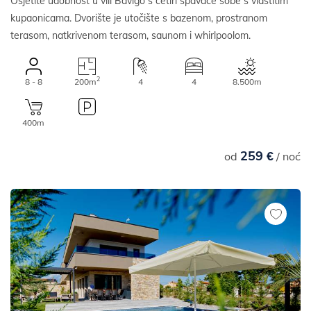
Osjetite udobnost u vili Bavigo s četiri spavaće sobe s vlastitim
kupaonicama. Dvorište je utočište s bazenom, prostranom
terasom, natkrivenom terasom, saunom i whirlpoolom.
2
8 - 8
200m
4
4
8.500m
400m
259 €
od
/ noć