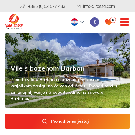
+385 (0)52 577 483
info@lrossa.com
0
€
Vile s bazenom Barban
Ponuda vila u Barbanu okružena prekrasnim
krajolikom zasigurno će vas oduševiti. Pronađite vilu
za iznajmljivanje i provedite odmor iz snova u
Barbanu.
Pronađite smještaj