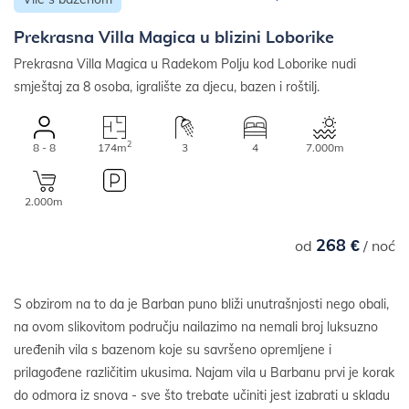
Prekrasna Villa Magica u blizini Loborike
Prekrasna Villa Magica u Radekom Polju kod Loborike nudi
smještaj za 8 osoba, igralište za djecu, bazen i roštilj.
2
8 - 8
174m
3
4
7.000m
2.000m
268 €
od
/ noć
S obzirom na to da je Barban puno bliži unutrašnjosti nego obali,
na ovom slikovitom području nailazimo na nemali broj luksuzno
uređenih vila s bazenom koje su savršeno opremljene i
prilagođene različitim ukusima. Najam vila u Barbanu prvi je korak
do odmora iz snova - sve što trebate učiniti jest izabrati u skladu