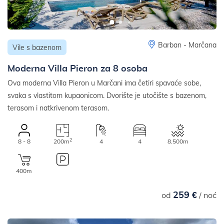
Barban - Marčana
Vile s bazenom
Moderna Villa Pieron za 8 osoba
Ova moderna Villa Pieron u Marčani ima četiri spavaće sobe,
svaka s vlastitom kupaonicom. Dvorište je utočište s bazenom,
terasom i natkrivenom terasom.
2
8 - 8
200m
4
4
8.500m
400m
259 €
od
/ noć