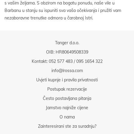
s vašim željama. S obzirom na bogatu ponudu, naše vile u
Barbanu u stanju su ispuniti sva vaša očekivanja i pružiti vam
nezaboravne trenutke odmora u čarobnoj Istri.
Tanger d.o.o.
OIB: HR80649508339
Kontakt:
052 577 483
/
095 1654 322
info@lrossa.com
Uvjeti kupnje i pravila privatnosti
Postupak rezervacije
Često postavljana pitanja
Jamstvo najniže cijene
O nama
Zainteresirani ste za suradnju?