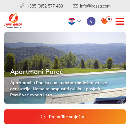
+385 (0)52 577 483
info@lrossa.com
0
€
Apartmani Poreč
Apartmani u Poreču nude udoban smještaj za sve
generacije. Nemojte propustiti priliku i posjetite
Poreč već ovoga ljeta.
Pronađite smještaj