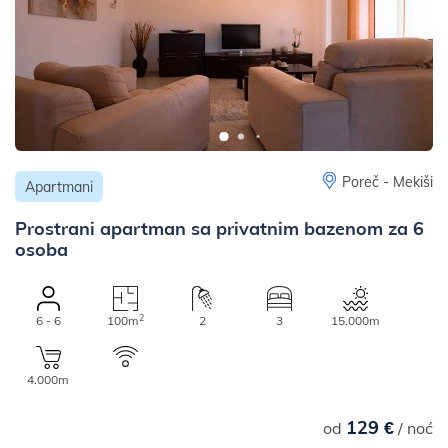
Poreč - Mekiši
Apartmani
Prostrani apartman sa privatnim bazenom za 6
osoba
2
6 - 6
100m
2
3
15.000m
4.000m
129 €
od
/ noć