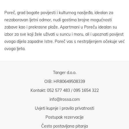
Poreč, grad bogate povijesti i kulturnog nasljeđa, idealan za
nezaboravan ljetni odmor, nudi gostima brojne mogućnosti
zabave kao i prekrasne plaže. Apartmani u Poreču idealan su
izbor za sve koji žele uživati u suncu i moru, ali i upoznati povijest
ovoga dijela zapadne Istre. Poreč vas s nestrpljenjem očekuje već
ovoga ljeta.
Tanger d.o.o.
OIB: HR80649508339
Kontakt:
052 577 483
/
095 1654 322
info@lrossa.com
Uvjeti kupnje i pravila privatnosti
Postupak rezervacije
Često postavljana pitanja