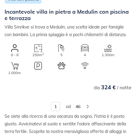
Incantevole villa in pietra a Medulin con piscina
e terrazza
Villa Smrikve si trova a Medulin, una scelta ideale per famiglie
con bambini. La prima spiaggia è a pochi chilometri di distanza.
2
8 - 8
250m
5
4
1.300m
1.000m
324 €
da
/ notte
od
46
Se siete alla ricerca di una vacanza da sogno, l'Istria è il posto
giusto. Avvicinatevi al suolo e sentite l'odore affascinante della
terra fertile. Scoprite la nostra meravigliosa offerta di alloggi in