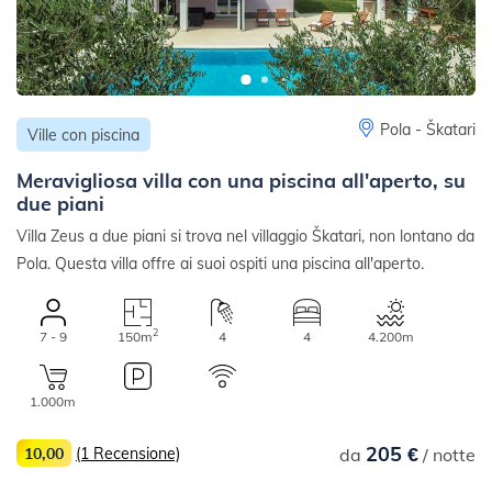
Pola - Škatari
Ville con piscina
Meravigliosa villa con una piscina all'aperto, su
due piani
Villa Zeus a due piani si trova nel villaggio Škatari, non lontano da
Pola. Questa villa offre ai suoi ospiti una piscina all'aperto.
2
7 - 9
150m
4
4
4.200m
1.000m
205 €
10,00
(1 Recensione)
da
/ notte