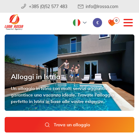
+385 (0)52 577 483
info@lrossa.com
0
€
Alloggi in Istria
Un alloggio in Istria con molti servizi aggiuntivi
garantisce una vacanza ideale. Trovate l'alloggio
perfetto in Istria in base alle vostre esigenze.
Trova un alloggio