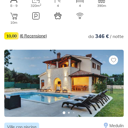
2
8 - 9
320m
4
4
390m
10m
346 €
10,00
(6 Recensione)
da
/ notte
Medulin
Ville con piscina