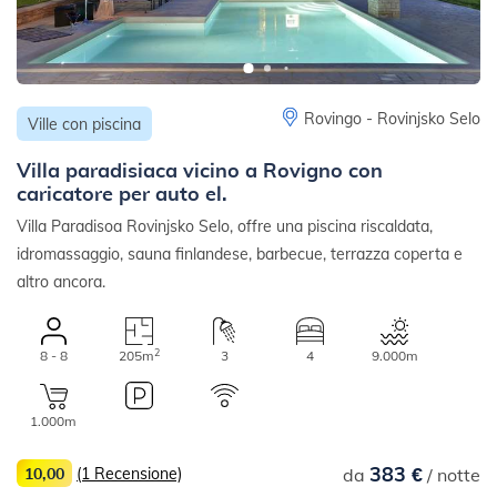
Rovingo - Rovinjsko Selo
Ville con piscina
Villa paradisiaca vicino a Rovigno con
caricatore per auto el.
Villa Paradisoa Rovinjsko Selo, offre una piscina riscaldata,
idromassaggio, sauna finlandese, barbecue, terrazza coperta e
altro ancora.
2
8 - 8
205m
3
4
9.000m
1.000m
383 €
10,00
(1 Recensione)
da
/ notte