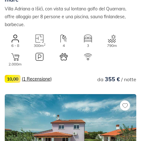
Villa Adriana a Išići, con vista sul lontano golfo del Quarnaro,
offre alloggio per 8 persone e una piscina, sauna finlandese,
barbecue.
2
6 - 8
300m
4
3
790m
2.000m
355 €
10,00
(1 Recensione)
da
/ notte