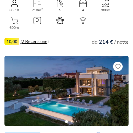
2
8 - 10
210m
5
4
980m
600m
214 €
10,00
(2 Recensione)
da
/ notte