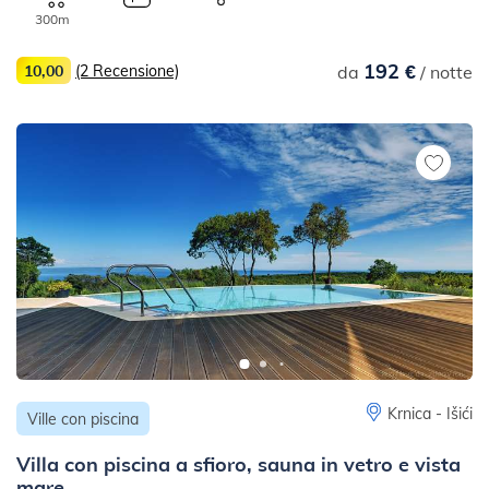
300m
192 €
10,00
(2 Recensione)
da
/ notte
Krnica - Išići
Ville con piscina
Villa con piscina a sfioro, sauna in vetro e vista
mare