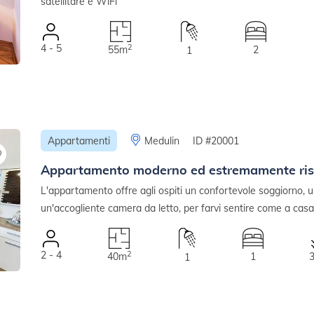
satellitare e WiFi
4 - 5
2
55m
2
1
Appartamenti
Medulin
ID #20001
Appartamento moderno ed estremamente rist
L'appartamento offre agli ospiti un confortevole soggiorno,
un'accogliente camera da letto, per farvi sentire come a casa
2 - 4
2
40m
1
1