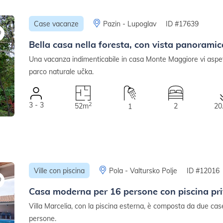
Case vacanze
Pazin - Lupoglav
ID #17639
Bella casa nella foresta, con vista panoramic
Una vacanza indimenticabile in casa Monte Maggiore vi aspet
parco naturale učka.
3 - 3
2
52m
2
20
1
Ville con piscina
Pola - Valtursko Polje
ID #12016
Casa moderna per 16 persone con piscina pr
Villa Marcelia, con la piscina esterna, è composta da due cas
persone.