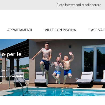
Siete interessati a collaborare
APPARTAMENTI
VILLE CON PISCINA
CASE VA
io per le
tre ville e
anno. Scegliete