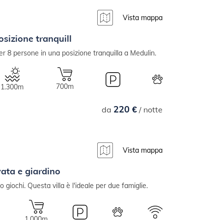
Vista mappa
osizione tranquill
er 8 persone in una posizione tranquilla a Medulin.
700m
1.300m
220 €
da
/ notte
Vista mappa
ivata e giardino
o giochi. Questa villa è l'ideale per due famiglie.
1.000m