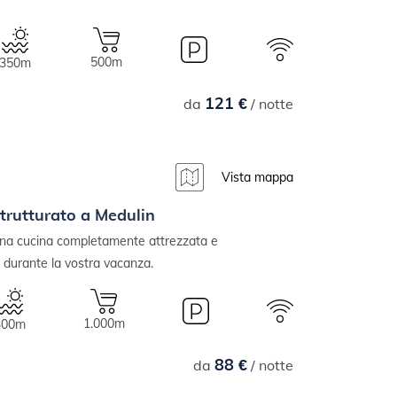
500m
350m
121 €
da
/ notte
Vista mappa
rutturato a Medulin
 una cucina completamente attrezzata e
 durante la vostra vacanza.
1.000m
300m
88 €
da
/ notte