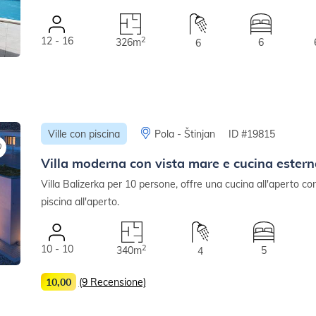
12 - 16
2
326m
6
6
Ville con piscina
Pola - Štinjan
ID #19815
Villa moderna con vista mare e cucina estern
Villa Balizerka per 10 persone, offre una cucina all'aperto co
piscina all'aperto.
10 - 10
2
340m
5
4
10,00
(9 Recensione)