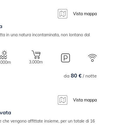
Vista mappa
a
ta in una natura incontaminata, non lontano dal
3.000m
.000m
80 €
da
/ notte
Vista mappa
ivata
e che vengono affittate insieme, per un totale di 16