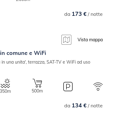
173 €
da
/ notte
Vista mappa
 in comune e WiFi
in una unita', terrazza, SAT-TV e WiFi ad uso
500m
350m
134 €
da
/ notte