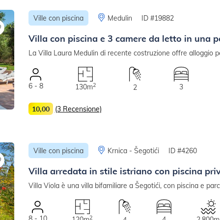
Ville con piscina
Medulin
ID #19882
Villa con piscina e 3 camere da letto in una p
La Villa Laura Medulin di recente costruzione offre alloggio p
6 - 8
2
130m
3
2
10,00
(3 Recensione)
Ville con piscina
Krnica - Šegotići
ID #4260
Villa arredata in stile istriano con piscina pr
Villa Viola è una villa bifamiliare a Šegotići, con piscina e parc
8 - 10
2
120m
4
2.800m
4