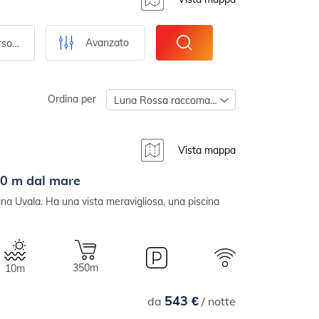
Avanzato
Numero di persone
Ordina per
Luna Rossa raccomanda
Vista mappa
 10 m dal mare
ana Uvala. Ha una vista meravigliosa, una piscina
350m
10m
543 €
da
/ notte