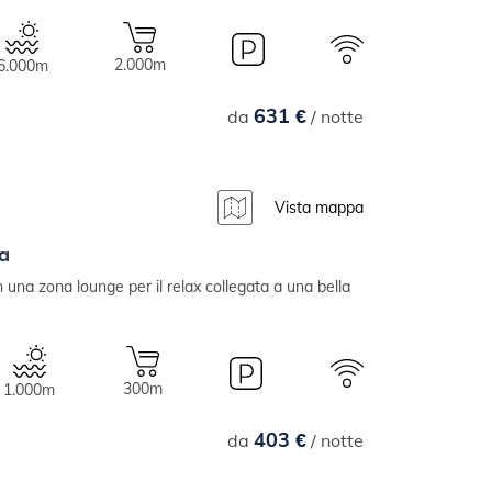
2.000m
6.000m
631 €
da
/ notte
Vista mappa
a
n una zona lounge per il relax collegata a una bella
300m
1.000m
403 €
da
/ notte