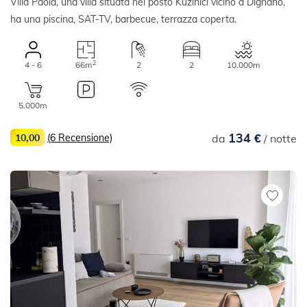
Villa Paola, una villa situata nel posto Kužinići vicino a Dignano,
ha una piscina, SAT-TV, barbecue, terrazza coperta.
2
4 - 6
66m
2
2
10.000m
5.000m
134 €
10,00
(6 Recensione)
da
/ notte