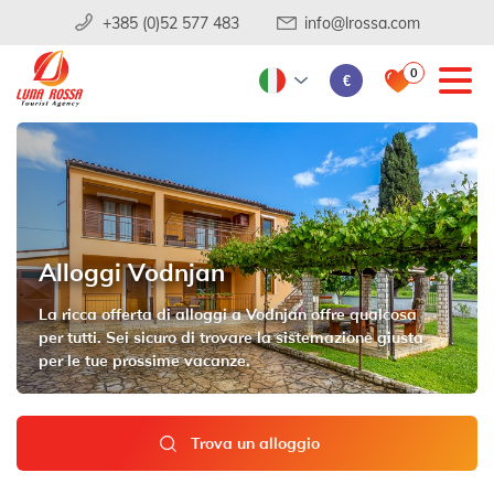
+385 (0)52 577 483
info@lrossa.com
0
€
Alloggi Vodnjan
La ricca offerta di alloggi a Vodnjan offre qualcosa
per tutti. Sei sicuro di trovare la sistemazione giusta
per le tue prossime vacanze.
Trova un alloggio