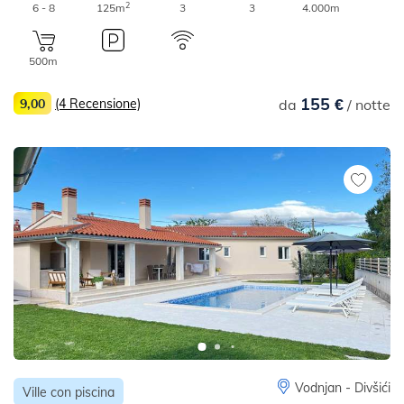
2
6 - 8
125m
3
3
4.000m
500m
155 €
9,00
(4 Recensione)
da
/ notte
Vodnjan - Divšići
Ville con piscina