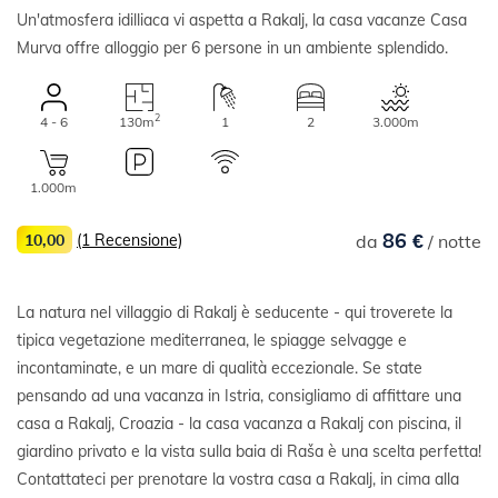
Un'atmosfera idilliaca vi aspetta a Rakalj, la casa vacanze Casa
Murva offre alloggio per 6 persone in un ambiente splendido.
2
4 - 6
130m
1
2
3.000m
1.000m
86 €
10,00
(1 Recensione)
da
/ notte
La natura nel villaggio di Rakalj è seducente - qui troverete la
tipica vegetazione mediterranea, le spiagge selvagge e
incontaminate, e un mare di qualità eccezionale. Se state
pensando ad una vacanza in Istria, consigliamo di affittare una
casa a Rakalj, Croazia - la casa vacanza a Rakalj con piscina, il
giardino privato e la vista sulla baia di Raša è una scelta perfetta!
Contattateci per prenotare la vostra casa a Rakalj, in cima alla