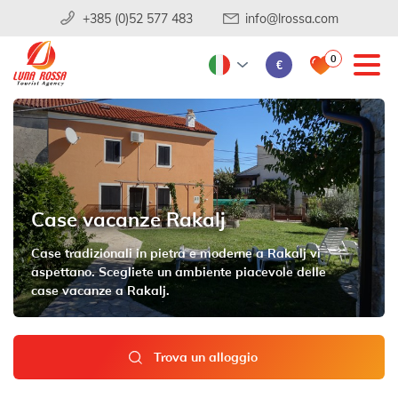
+385 (0)52 577 483
info@lrossa.com
0
€
Case vacanze Rakalj
Case tradizionali in pietra e moderne a Rakalj vi
aspettano. Scegliete un ambiente piacevole delle
case vacanze a Rakalj.
Trova un alloggio