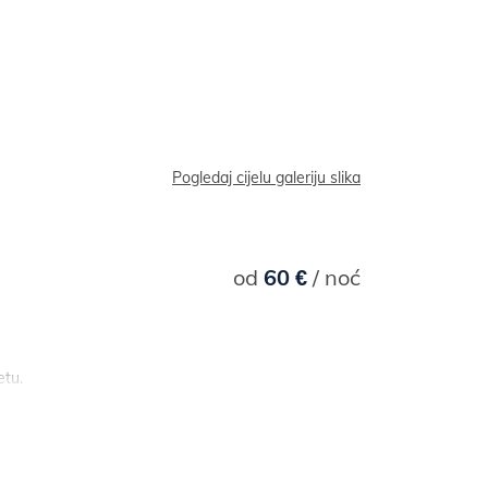
Pogledaj cijelu galeriju slika
od
60 €
/ noć
etu.