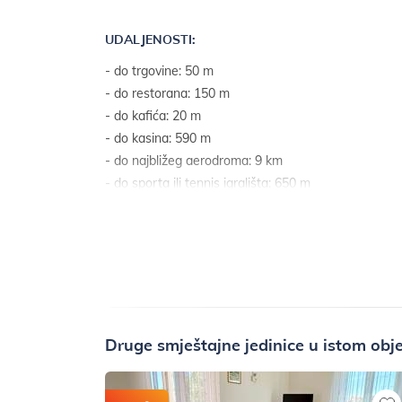
UDALJENOSTI:
- do trgovine: 50 m
- do restorana: 150 m
- do kafića: 20 m
- do kasina: 590 m
- do najbližeg aerodroma: 9 km
- do sporta ili tennis igrališta: 650 m
- do mora: 500 m
- do mora zračnom linijom: 450 m
Druge smještajne jedinice u istom obj