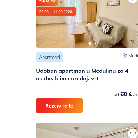
27.08. - 11.09.2026.
Medu
Apartmani
Udoban apartman u Medulinu za 4
osobe, klima uređaj, vrt
60 €
od
/ 
Rezervirajte