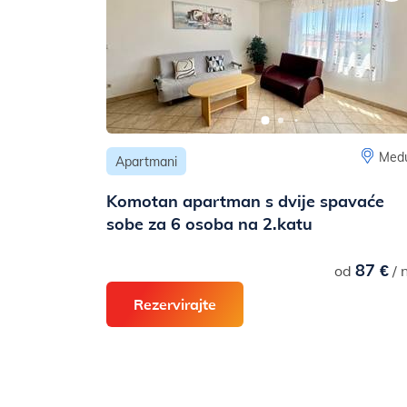
Medu
Apartmani
Komotan apartman s dvije spavaće
sobe za 6 osoba na 2.katu
87 €
od
/ 
Rezervirajte