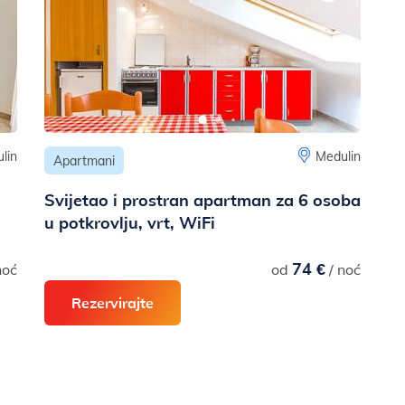
lin
Medulin
Apartmani
Svijetao i prostran apartman za 6 osoba
u potkrovlju, vrt, WiFi
74 €
noć
od
/ noć
Rezervirajte