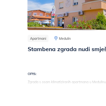
Apartmani
Medulin
Stambena zgrada nudi smješ
OPIS:
Zgrada s osam klimatiziranih apartmana u Medulinu, u 