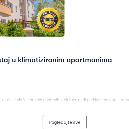
taj u klimatiziranim apartmanima
blizini plaže i brojnih dodatnih sadržaja, nudi parking i pristup intern
Pogledajte sve