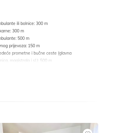
bulante ili bolnice: 300 m
ekarne: 300 m
mbulante: 500 m
vnog prijevoza: 150 m
jedeće prometne i bučne ceste (glavna
ica, magistrala i sl.): 500 m
jbližeg željezničkog kolodvora: 13 km