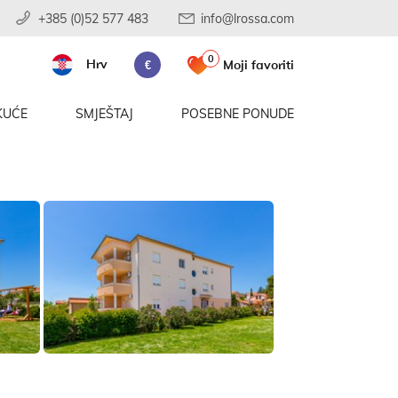
+385 (0)52 577 483
info@lrossa.com
0
Hrv
Moji favoriti
€
KUĆE
SMJEŠTAJ
POSEBNE PONUDE