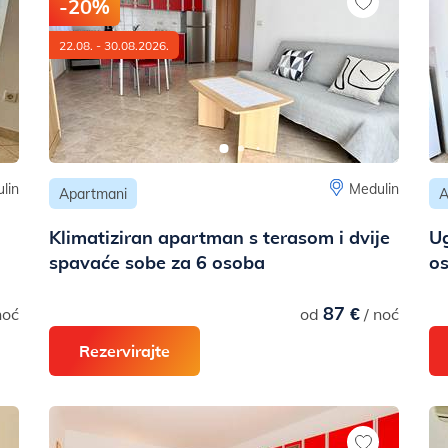
-20%
22.08. - 30.08.2026.
lin
Medulin
Apartmani
A
Klimatiziran apartman s terasom i dvije
U
spavaće sobe za 6 osoba
os
87 €
noć
od
/ noć
Rezervirajte