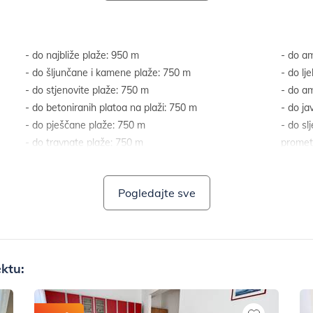
- do najbliže plaže: 950 m
- do am
- do šljunčane i kamene plaže: 750 m
- do lj
- do stjenovite plaže: 750 m
- do a
- do betoniranih platoa na plaži: 750 m
- do ja
- do pješčane plaže: 750 m
- do sl
- do travnate plaže: 750 m
prometn
- do plaže prikladne za djecu i neplivače: 990 m
- do na
- do centra: 350 m
Pogledajte sve
ektu: