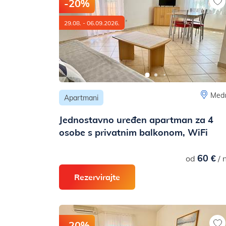
-20%
29.08. - 06.09.2026.
Medu
Apartmani
Jednostavno uređen apartman za 4
osobe s privatnim balkonom, WiFi
60 €
od
/ 
Rezervirajte
-20%