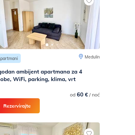
Medulin
partmani
godan ambijent apartmana za 4
obe, WiFi, parking, klima, vrt
60 €
od
/ noć
Rezervirajte