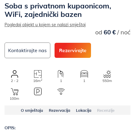
Soba s privatnom kupaonicom,
WiFi, zajednički bazen
Pogledaj objekt u kojem se nalazi smještaj
od
60 €
/ noć
Kontaktirajte nas
Rezervirajte
2
2 - 2
16m
1
1
550m
100m
O smještaju
Rezervacija
Lokacija
Recenzije
OPIS: