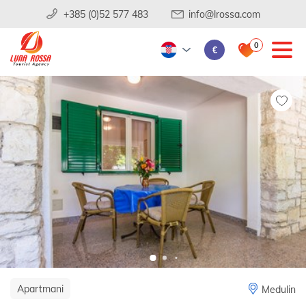
+385 (0)52 577 483
info@lrossa.com
0
€
Apartmani
Medulin