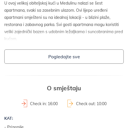
U ovoj velikoj obiteljskoj kući u Medulinu nalazi se šest
apartmana, svaki sa zasebnim ulazom. Ovi lijepo uređeni
apartmani smješteni su na idealnoj lokaciji - u blizini plaže,
restorana i zabavnog parka. Svi gosti apartmana mogu koristiti
veliki zajednički bazen s udobnim ležaljkama i suncobranima pred
kućom.
DETALJI O OBJEKTU:
Pogledajte sve
- dvojna kuća
- godina izgradnje: 1975
- godina obnove: 2004
2
- površina parcele: 2700 m
O smještaju
- ograđena parcela
Check in: 16:00
Check out: 10:00
OKUĆNICA I SADRŽAJI:
KAT:
- okućnica ograđena živicom
- vrtni namještaj
- Prizemlje