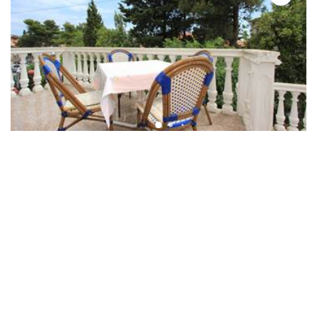
Apartmani
Medulin
Apartman za 4 osobe, privatni balkon, WiFi,
zajednički bazen
10,00
(1 recenzija)
78 €
od
/ noć