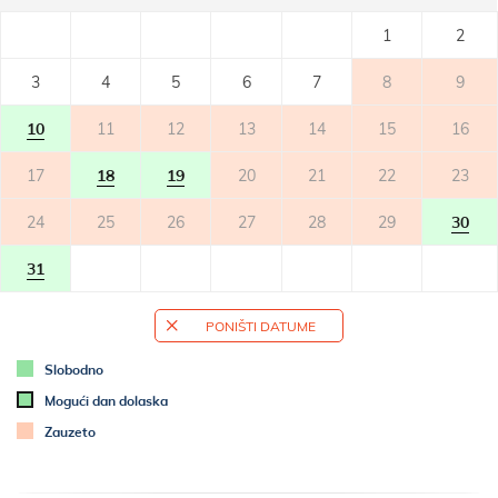
1
2
SPAVAĆA SOBA 1
- dvokrevetna soba
3
4
5
6
7
8
9
- bračni krevet: 190x200
- laminat
10
11
12
13
14
15
16
17
18
19
20
21
22
23
24
25
26
27
28
29
30
31
PONIŠTI DATUME
Slobodno
Mogući dan dolaska
Zauzeto