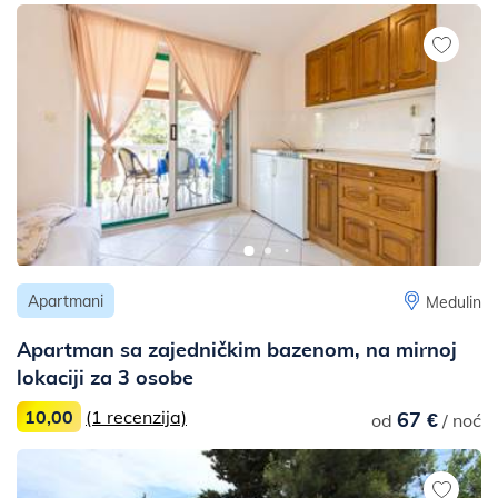
Apartmani
Medulin
Apartman sa zajedničkim bazenom, na mirnoj
lokaciji za 3 osobe
10,00
(1 recenzija)
67 €
od
/ noć