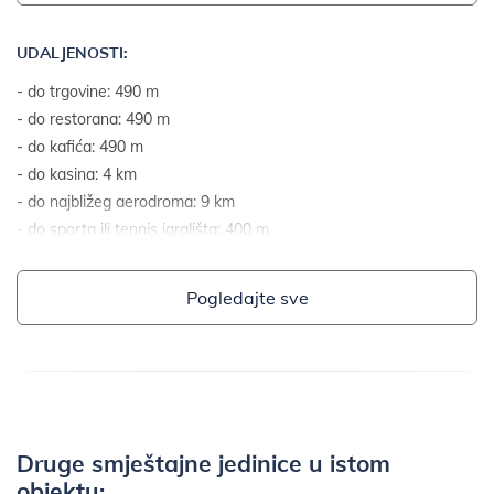
UDALJENOSTI:
- do trgovine: 490 m
- do restorana: 490 m
- do kafića: 490 m
- do kasina: 4 km
- do najbližeg aerodroma: 9 km
- do sporta ili tennis igrališta: 400 m
- do mora: 100 m
- do mora zračnom linijom: 80 m
Pogledajte sve
- do najbliže plaže: 100 m
- do šljunčane i kamene plaže: 100 m
- do stjenovite plaže: 500 m
- do betoniranih platoa na plaži: 500 m
- do pješčane plaže: 12 km
- do travnate plaže: 1 km
Druge smještajne jedinice u istom
- do plaže prikladne za djecu i neplivače: 150 m
objektu: