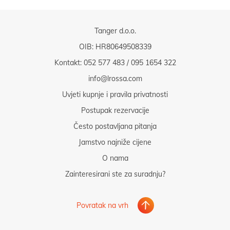
Tanger d.o.o.
OIB: HR80649508339
Kontakt:
052 577 483
/
095 1654 322
info@lrossa.com
Uvjeti kupnje i pravila privatnosti
Postupak rezervacije
Često postavljana pitanja
Jamstvo najniže cijene
O nama
Zainteresirani ste za suradnju?
Povratak na vrh