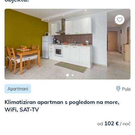
- do centra: 3 km
- do ambulante ili bolnice: 2 km
- do ljekarne: 2 km
- do ambulante: 2 km
- do javnog prijevoza: 300 m
- do sljedeće prometne i bučne ceste (glavna prometnica,
magistrala i sl.): 1 km
- do najbližeg željezničkog kolodvora: 4 km
Apartmani
Pula
Klimatiziran apartman s pogledom na more,
WiFi, SAT-TV
102 €
od
/ noć