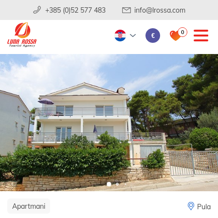
+385 (0)52 577 483
info@lrossa.com
0
€
Apartmani
Pula