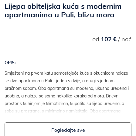
Lijepa obiteljska kuća s modernim
apartmanima u Puli, blizu mora
od
102 €
/ noć
OPIS:
Smješteni na prvom katu samostojeće kuće s okućnicom nalaze
se dva apartmana u Puli - jedan s dvije, a drugi s jednom
bračnom sobom. Oba apartmana su moderna, ukusno uređena i
udobna, a nalaze se samo nekoliko koraka od mora. Dnevni
prostor s kuhinjom je klimatiziran, kupatila su lijepo uređena, a
sobe su prostrane, s minimalno namještaja. Oba apartmana
imaju namještenu terasu s predivnim pogledom na more.
Pogledajte sve