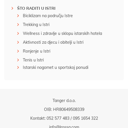
ŠTO RADITI U ISTRI
Biciklizam na području Istre
Trekking u Istri
Wellness i zdravlje u sklopu istarskih hotela
Aktivnosti za djecu i obitelji u Istri
Ronjenje u Istri
Tenis u Istri
Istarski nogomet u sportskoj ponudi
Tanger d.o.o.
OIB: HR80649508339
Kontakt:
052 577 483
/
095 1654 322
info@lrossa.com