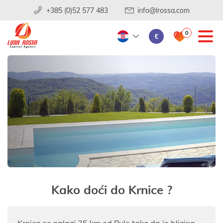
+385 (0)52 577 483
info@lrossa.com
0
€
Kako doći do Krnice ?
Krnica se nalazi 25 km od Pule tako da je blizina