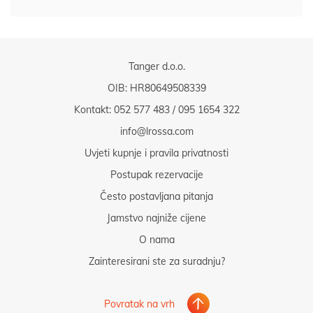
Tanger d.o.o.
OIB: HR80649508339
Kontakt:
052 577 483
/
095 1654 322
info@lrossa.com
Uvjeti kupnje i pravila privatnosti
Postupak rezervacije
Često postavljana pitanja
Jamstvo najniže cijene
O nama
Zainteresirani ste za suradnju?
Povratak na vrh