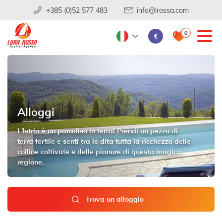
+385 (0)52 577 483
info@lrossa.com
0
€
Alloggi
L'Istria è un paradiso in terra! Prendi un pezzo di
terra fertile e senti tra le dita tutta la ricchezza delle
colline coltivate e delle pianure di questa magica
regione.
Trova un alloggio