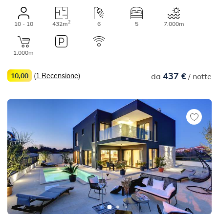
2
10 - 10
432m
6
5
7.000m
1.000m
437 €
10,00
(1 Recensione)
da
/ notte