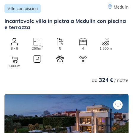
Medulin
Ville con piscina
Incantevole villa in pietra a Medulin con piscina
e terrazza
2
8 - 8
250m
5
4
1.300m
1.000m
324 €
da
/ notte