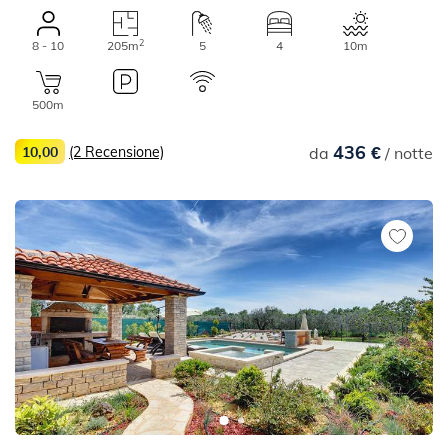
2
8 - 10
205m
5
4
10m
500m
436 €
10,00
(2 Recensione)
da
/ notte