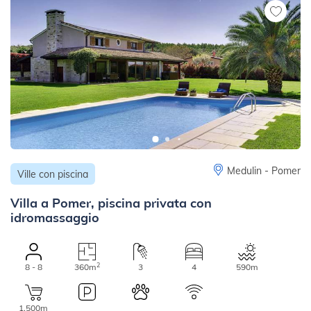
Medulin - Pomer
Ville con piscina
Villa a Pomer, piscina privata con
idromassaggio
2
8 - 8
360m
3
4
590m
1.500m