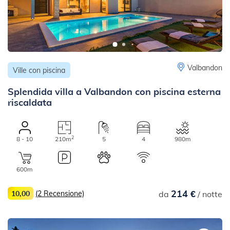
Valbandon
Ville con piscina
Splendida villa a Valbandon con piscina esterna
riscaldata
2
8 - 10
210m
5
4
980m
600m
214 €
10,00
(2 Recensione)
da
/ notte