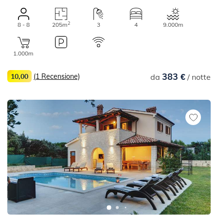
2
8 - 8
205m
3
4
9.000m
1.000m
383 €
10,00
(1 Recensione)
da
/ notte