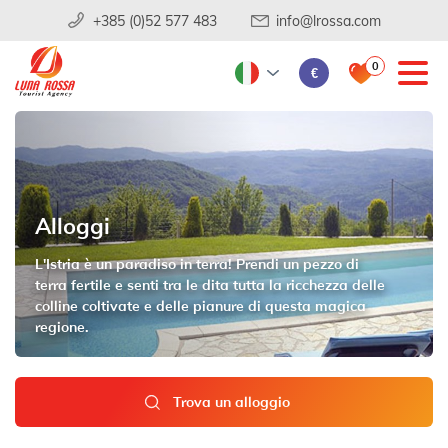
+385 (0)52 577 483
info@lrossa.com
0
€
Alloggi
L'Istria è un paradiso in terra! Prendi un pezzo di
terra fertile e senti tra le dita tutta la ricchezza delle
colline coltivate e delle pianure di questa magica
regione.
Trova un alloggio