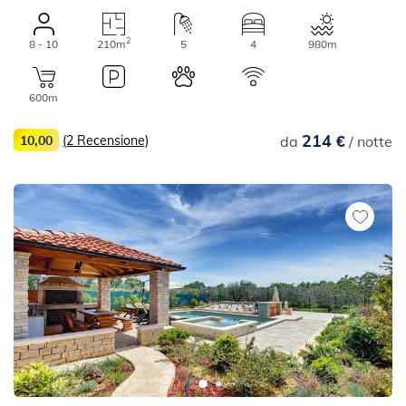
2
8 - 10
210m
5
4
980m
600m
214 €
10,00
(2 Recensione)
da
/ notte