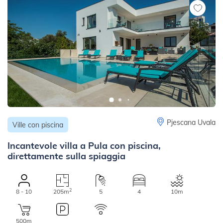
Pjescana Uvala
Ville con piscina
Incantevole villa a Pula con piscina,
direttamente sulla spiaggia
2
8 - 10
205m
5
4
10m
500m