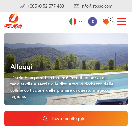
+385 (0)52 577 483
info@lrossa.com
0
€
Alloggi
L'Istria è un paradiso in terra! Prendi un pezzo di
terra fertile e senti tra le dita tutta la ricchezza delle
colline coltivate e delle pianure di questa magica
regione.
Trova un alloggio