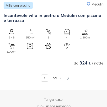
Medulin
Ville con piscina
Incantevole villa in pietra a Medulin con piscina
e terrazza
2
8 - 8
250m
5
4
1.300m
1.000m
324 €
da
/ notte
od
6
Tanger d.o.o.
OIB: HR80649508339