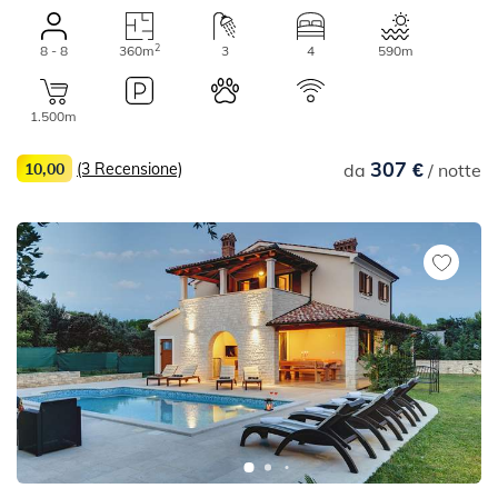
2
8 - 8
360m
3
4
590m
1.500m
307 €
10,00
(3 Recensione)
da
/ notte