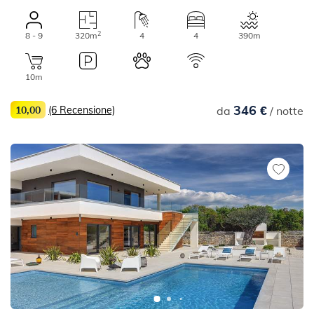
2
8 - 9
320m
4
4
390m
10m
346 €
10,00
(6 Recensione)
da
/ notte