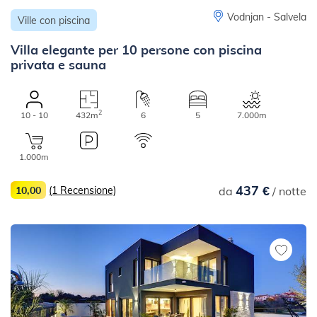
Vodnjan - Salvela
Ville con piscina
Villa elegante per 10 persone con piscina
privata e sauna
2
10 - 10
432m
6
5
7.000m
1.000m
437 €
10,00
(1 Recensione)
da
/ notte