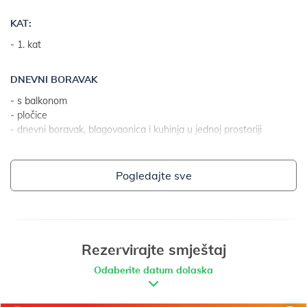
- parkiralište: 6
KAT:
- pristup internetu
- 1. kat
DNEVNI BORAVAK
- s balkonom
- pločice
- dnevni boravak, blagovaonica i kuhinja u jednoj prostoriji
- 2 dodatna ležaja na kauču na razvlačenje
Pogledajte sve
KUHINJA
- stol i stolice za sve osobe
- pribor za jelo, posuđe i sl. u objektu
- kuhinjske krpe na raspolaganju
- plinski štednjak
Rezervirajte smještaj
- broj plamenika/ploča: 2
Odaberite datum dolaska
- hladnjak bez ledenice
- aparat za kavu