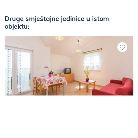
Druge smještajne jedinice u istom
objektu:
Apartmani
Premantura
Apartman za 4 osobe u potkrovlju s lijepim