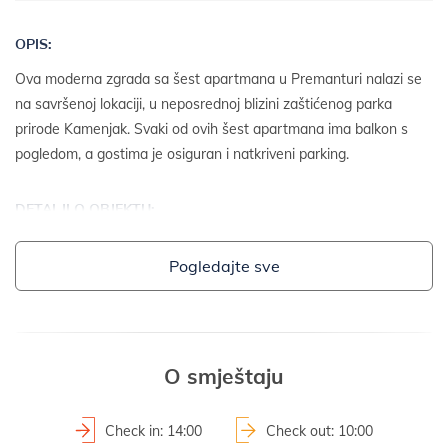
OPIS:
Ova moderna zgrada sa šest apartmana u Premanturi nalazi se
na savršenoj lokaciji, u neposrednoj blizini zaštićenog parka
prirode Kamenjak. Svaki od ovih šest apartmana ima balkon s
pogledom, a gostima je osiguran i natkriveni parking.
DETALJI O OBJEKTU:
- samostojeća kuća
Pogledajte sve
- godina izgradnje: 2009
2
- površina parcele: 600 m
OKUĆNICA I SADRŽAJI:
O smještaju
- roštilj
Check in: 14:00
Check out: 10:00
DODATNE INFORMACIJE: