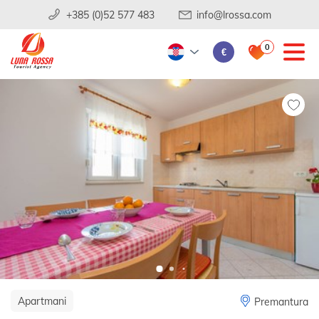
+385 (0)52 577 483
info@lrossa.com
0
€
Apartmani
Premantura