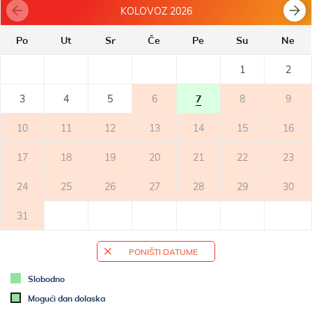
KOLOVOZ 2026
BALKON
- privatan balkon
Po
Ut
Sr
Če
Pe
Su
Ne
- natkriven
- stol i stolice na balkonu
1
2
3
4
5
6
7
8
9
TERASA
10
11
12
13
14
15
16
VANJSKI PROSTOR
17
18
19
20
21
22
23
DODATNE INFORMACIJE
24
25
26
27
28
29
30
- klimatizirano
- klima-uređaj: 1
31
- uračunat klima-uređaj
- promjena posteljine jednom tjedno
- ručnici (1 veliki, 1 mali/po osobi, na tjedan)
PONIŠTI DATUME
- SAT-TV
Slobodno
- besplatno korištenje bežičnog interneta
Mogući dan dolaska