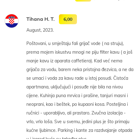
Tihana H. T.
6,00
August, 2023.
Poštovani, u smještaju fali grijač vode ( na struju),
prema mojem iskustvu mnogi ne piju filter kavu ( a još
manje kavu iz aparata caffetiera). Kad već nema
grijača za vodu, barem neka pristojna đezvica, a ne da
se umaci i voda za kavu rade u istoj posudi. Čistoća
apartmana, uključujući i posuđe nije bila na nivou
cijene. Kuhinja puna mrvica i prašine, tanjuri masni i
neoprani, kao i beštek, po kupaoni kosa. Posteljina i
ručnici - uporabljivo, ali prastaro. Zvučna izolacija -
vrlo, vrlo loša. Sve u svemu, jedini plus je što primaju
kućne ljubimce. Parking i kante za razdvajanje otpada
u i ispred kuće su također plus.