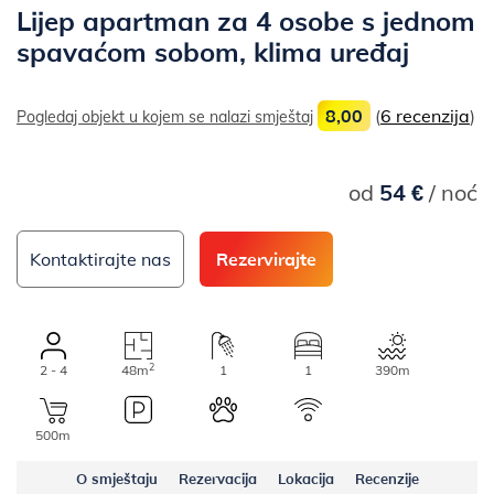
Lijep apartman za 4 osobe s jednom
spavaćom sobom, klima uređaj
8,00
(
6 recenzija
)
Pogledaj objekt u kojem se nalazi smještaj
od
54 €
/ noć
Kontaktirajte nas
Rezervirajte
2
2 - 4
48m
1
1
390m
500m
O smještaju
Rezervacija
Lokacija
Recenzije