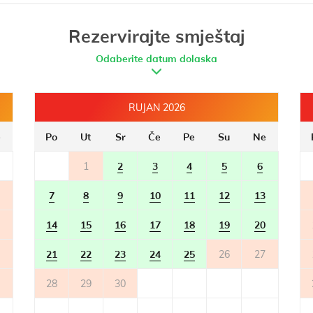
Rezervirajte smještaj
Odaberite datum dolaska
RUJAN 2026
e
Po
Ut
Sr
Če
Pe
Su
Ne
1
2
3
4
5
6
7
8
9
10
11
12
13
14
15
16
17
18
19
20
21
22
23
24
25
26
27
28
29
30