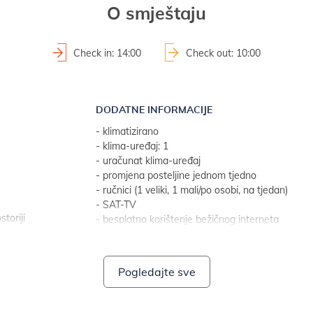
O smještaju
Check in: 14:00
Check out: 10:00
DODATNE INFORMACIJE
- klimatizirano
- klima-uređaj: 1
- uračunat klima-uređaj
- promjena posteljine jednom tjedno
- ručnici (1 veliki, 1 mali/po osobi, na tjedan)
- SAT-TV
toriji
- besplatno korištenje bežičnog interneta
KUPAONICA 1
Pogledajte sve
- kupaonica s WC-om
- s tušem