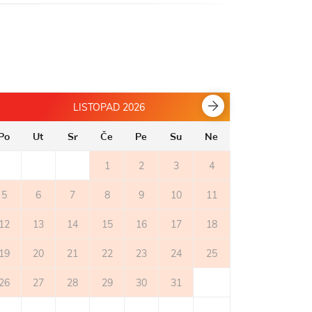
LISTOPAD 2026
Po
Ut
Sr
Če
Pe
Su
Ne
Po
Ut
1
2
3
4
5
6
7
8
9
10
11
2
3
12
13
14
15
16
17
18
9
10
19
20
21
22
23
24
25
16
17
26
27
28
29
30
31
23
24
30