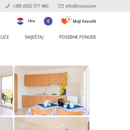
+385 (0)52 577 483
info@lrossa.com
0
Hrv
Moji favoriti
€
KUĆE
SMJEŠTAJ
POSEBNE PONUDE