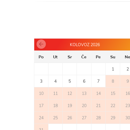
- plinski štednjak
- broj plamenika/ploča: 2
- hladnjak bez ledenice
- aparat za kavu
BALKON
- privatan balkon
KOLOVOZ 2026
- natkriven
- stol i stolice na balkonu
Po
Ut
Sr
Če
Pe
Su
N
1
2
TERASA
3
4
5
6
7
8
9
VANJSKI PROSTOR
10
11
12
13
14
15
16
- parking: 1
17
18
19
20
21
22
23
24
25
26
27
28
29
30
31