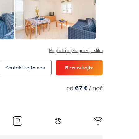
Pogledaj cijelu galeriju slika
Kontaktirajte nas
Rezervirajte
od
67 €
/ noć