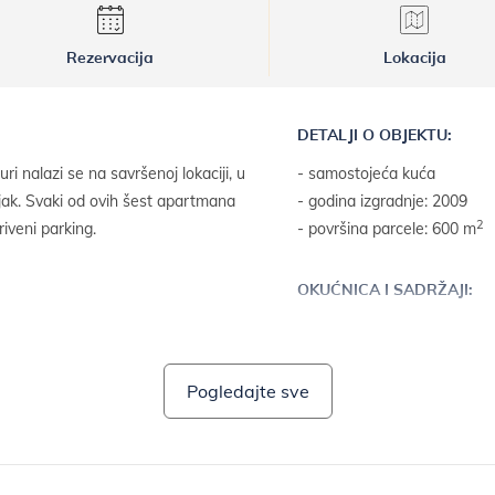
Rezervacija
Lokacija
DETALJI O OBJEKTU:
nalazi se na savršenoj lokaciji, u
- samostojeća kuća
jak. Svaki od ovih šest apartmana
- godina izgradnje: 2009
2
iveni parking.
- površina parcele: 600 m
OKUĆNICA I SADRŽAJI:
- roštilj
Pogledajte sve