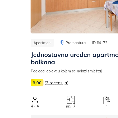
Apartmani
Premantura
ID #4172
Jednostavno uređen apartma
balkona
Pogledaj objekt u kojem se nalazi smještaj
8,00
(
2 recenzija
)
4 - 4
2
60m
1