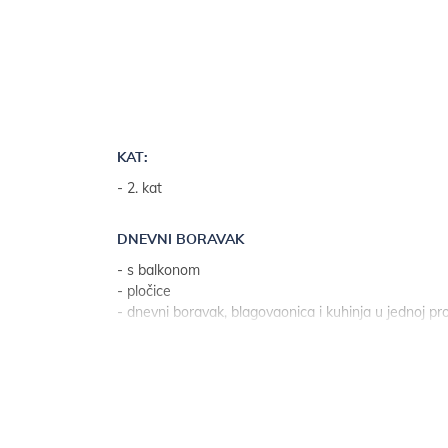
KAT:
- 2. kat
DNEVNI BORAVAK
- s balkonom
- pločice
- dnevni boravak, blagovaonica i kuhinja u jednoj pros
KUHINJA
- stol i stolice za sve osobe
- pribor za jelo, posuđe i sl. u objektu
- kuhinjske krpe na raspolaganju