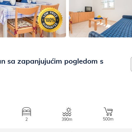
n sa zapanjujućim pogledom s
500m
2
390m