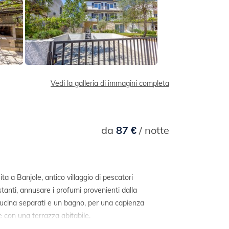
Vedi la galleria di immagini completa
da
87 €
/ notte
ta a Banjole, antico villaggio di pescatori
stanti, annusare i profumi provenienti dalla
 cucina separati e un bagno, per una capienza
 con una terrazza abitabile.