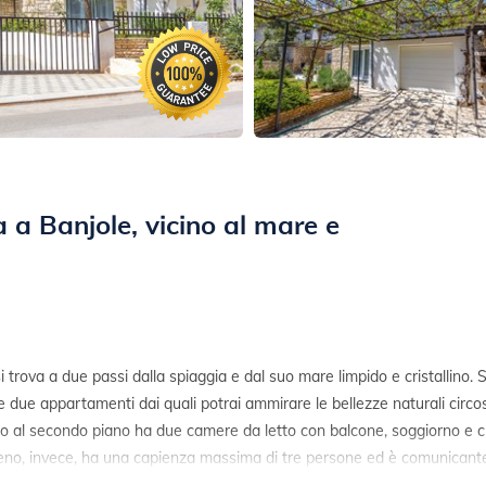
 a Banjole, vicino al mare e
trova a due passi dalla spiaggia e dal suo mare limpido e cristallino. Si
e due appartamenti dai quali potrai ammirare le bellezze naturali circo
ivano al secondo piano ha due camere da letto con balcone, soggiorno e
eno, invece, ha una capienza massima di tre persone ed è comunicante