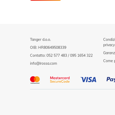
Tanger d.o.o.
Condizi
privacy
OIB: HR80649508339
Garanzi
Contatto:
052 577 483
/
095 1654 322
Come p
info@lrossa.com