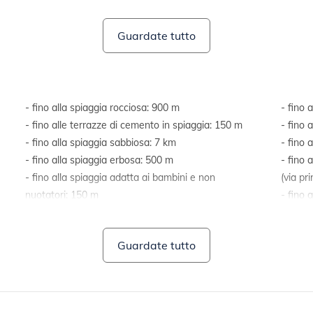
Guardate tutto
- fino alla spiaggia rocciosa: 900 m
- fino 
- fino alle terrazze di cemento in spiaggia: 150 m
- fino 
- fino alla spiaggia sabbiosa: 7 km
- fino 
- fino alla spiaggia erbosa: 500 m
- fino 
- fino alla spiaggia adatta ai bambini e non
(via pr
nuotatori: 150 m
- fino 
- fino al centro: 500 m
- fino all'ambulatorio o ospedale: 2 km
Guardate tutto