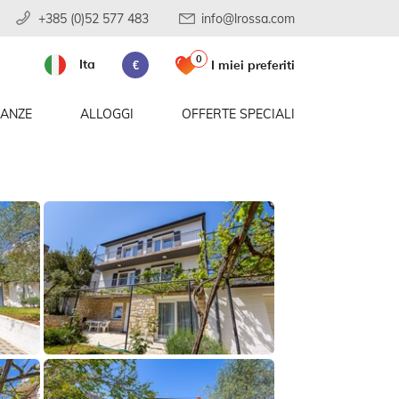
+385 (0)52 577 483
info@lrossa.com
0
Ita
I miei preferiti
€
CANZE
ALLOGGI
OFFERTE SPECIALI