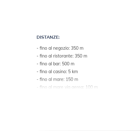
DISTANZE:
- fino al negozio: 350 m
- fino al ristorante: 350 m
- fino al bar: 500 m
- fino al casino: 5 km
- fino al mare: 150 m
- fino al mare via aerea: 100 m
- fino alla spiaggia più vicina: 150 m
- fino alla spiaggia di ghiaia e di pietra: 500 m