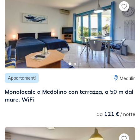
- fino al trasporto pubblico: 80 m
- fino alla successiva strada rumorosa e con traffico (via
principale, autostrada ecc.): 50 m
- strada asfaltata: 10 m
- fino alla stazione ferroviaria più vicina: 10 km
Appartamenti
Medulin
Monolocale a Medolino con terrazza, a 50 m dal
mare, WiFi
121 €
da
/ notte