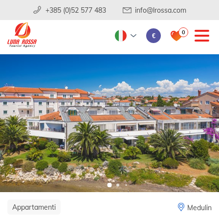
+385 (0)52 577 483
info@lrossa.com
0
€
Appartamenti
Medulin