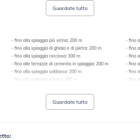
Guardate tutto
- fino alla spiaggia più vicina: 200 m
- fino 
- fino alla spiaggia di ghiaia e di pietra: 200 m
- fino 
- fino alla spiaggia rocciosa: 300 m
- fino 
- fino alle terrazze di cemento in spiaggia: 200 m
- fino 
- fino alla spiaggia sabbiosa: 200 m
- fino 
- fino alla spiaggia erbosa: 200 m
- fino 
- fino alla spiaggia adatta ai bambini e non
(via pr
nuotatori: 200 m
- fino 
Guardate tutto
etto: