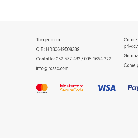
Tanger d.o.o.
Condizi
privacy
OIB: HR80649508339
Garanzi
Contatto:
052 577 483
/
095 1654 322
Come p
info@lrossa.com