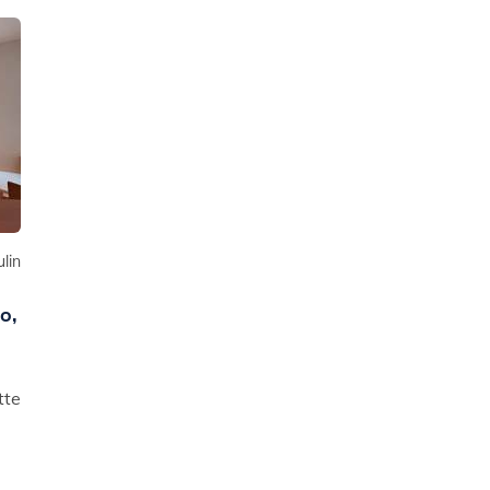
lin
o,
tte