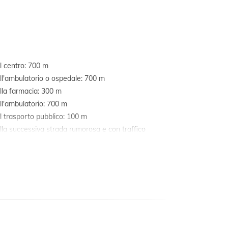
al centro: 700 m
all'ambulatorio o ospedale: 700 m
alla farmacia: 300 m
all'ambulatorio: 700 m
al trasporto pubblico: 100 m
alla successiva strada rumorosa e con traffico
incipale, autostrada ecc.): 10 m
alla stazione ferroviaria più vicina: 10 km