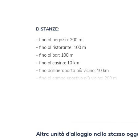
DISTANZE:
- fino al negozio: 200 m
- fino al ristorante: 100 m
- fino al bar: 100 m
- fino al casino: 10 km
- fino dall'aeroporto più vicino: 10 km
- fino al campo sportivo più vicino: 200 m
- fino al mare: 200 m
- fino al mare via aerea: 200 m
Altre unità d'alloggio nello stesso ogg