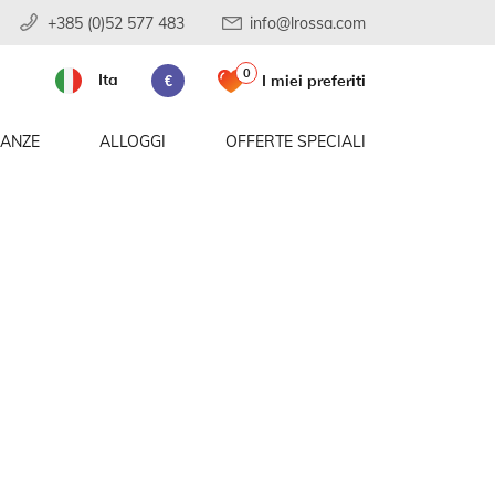
+385 (0)52 577 483
info@lrossa.com
0
Ita
I miei preferiti
€
CANZE
ALLOGGI
OFFERTE SPECIALI