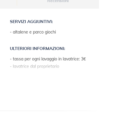
Recensioni
SERVIZI AGGIUNTIVI:
- altalene e parco giochi
ULTERIORI INFORMAZIONI:
- tassa per ogni lavaggio in lavatrice: 3€
- lavatrice dal proprietario
- il proprietario abita sul terreno
- parcheggio: 6
- prato inglese
- terrazza prendisole
- accesso internet