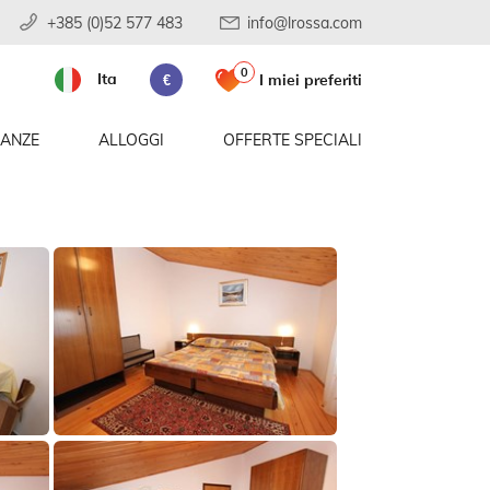
+385 (0)52 577 483
info@lrossa.com
0
Ita
I miei preferiti
€
CANZE
ALLOGGI
OFFERTE SPECIALI