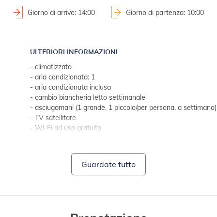
Giorno di arrivo: 14:00
Giorno di partenza: 10:00
ULTERIORI INFORMAZIONI
- climatizzato
- aria condizionata: 1
- aria condizionata inclusa
- cambio biancheria letto settimanale
- asciugamani (1 grande, 1 piccolo/per persona, a settimana)
- TV satellitare
- Wi-Fi ad uso gratuito
- no animali da compagnia
BAGNO 1
Guardate tutto
- bagno con WC
- con doccia