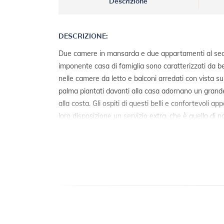
Descrizione
DESCRIZIONE:
Due camere in mansarda e due appartamenti al seco
imponente casa di famiglia sono caratterizzati da be
nelle camere da letto e balconi arredati con vista sul
palma piantati davanti alla casa adornano un grande
alla costa. Gli ospiti di questi belli e confortevoli
loro disposizione un servizio extra, che è quello di 
che possano godere della inestimabile bellezza della 
meridionale.