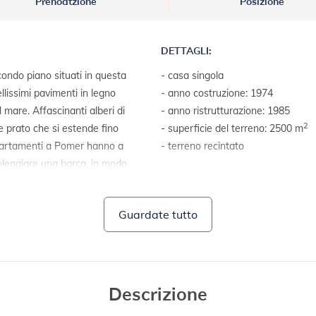
Prenoatzione
Posizione
DETTAGLI:
ndo piano situati in questa
- casa singola
llissimi pavimenti in legno
- anno costruzione: 1974
 mare. Affascinanti alberi di
- anno ristrutturazione: 1985
2
 prato che si estende fino
- superficie del terreno: 2500 m
 appartamenti a Pomer hanno a
- terreno recintato
noleggiare una barca, in modo
costa frastagliata dell'Istria
TERRENI E STRUTTURE:
- giardino delimitato da siepe
Guardate tutto
- mobili da giardino
- barbecue
Descrizione