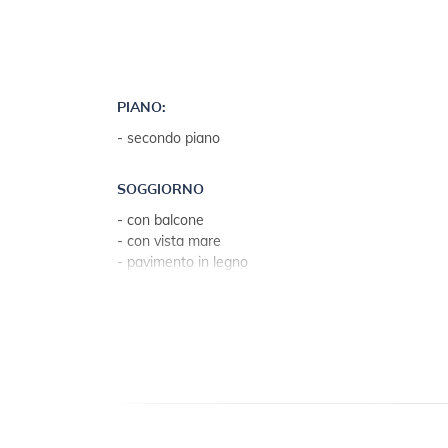
PIANO:
- secondo piano
SOGGIORNO
- con balcone
- con vista mare
- pavimento in legno
- piastrelle
- soggiorno, sala da pranzo e cucina in una stanza
CUCINA
- tavolo e sedie per ogni persona
- stoviglie, pentole, posate ecc. nel locale
- strofinacci da cucina disponibili