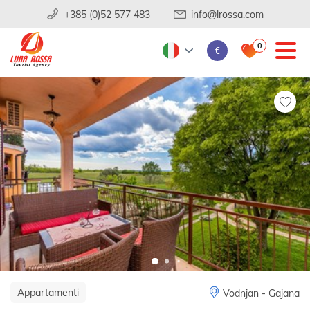
+385 (0)52 577 483
info@lrossa.com
0
€
Appartamenti
Vodnjan - Gajana