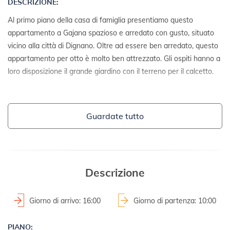
DESCRIZIONE:
Al primo piano della casa di famiglia presentiamo questo
appartamento a Gajana spazioso e arredato con gusto, situato
vicino alla città di Dignano. Oltre ad essere ben arredato, questo
appartamento per otto è molto ben attrezzato. Gli ospiti hanno a
loro disposizione il grande giardino con il terreno per il calcetto.
DETTAGLI:
Guardate tutto
- casa singola
- anno costruzione: 1967
- anno ristrutturazione: 2005
2
- superficie del terreno: 1000 m
- terreno recintato
Descrizione
TERRENI E STRUTTURE:
Giorno di arrivo: 16:00
Giorno di partenza: 10:00
- mobili da giardino
PIANO:
- barbecue