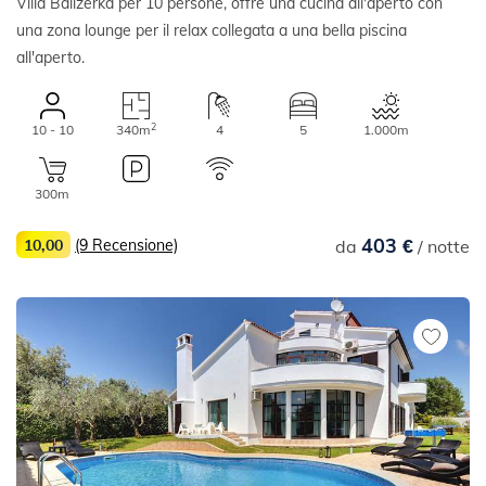
Villa Balizerka per 10 persone, offre una cucina all'aperto con
una zona lounge per il relax collegata a una bella piscina
all'aperto.
2
10 - 10
340m
4
5
1.000m
300m
403 €
10,00
(9 Recensione)
da
/ notte