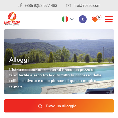
+385 (0)52 577 483
info@lrossa.com
0
€
Alloggi
L'Istria è un paradiso in terra! Prendi un pezzo di
terra fertile e senti tra le dita tutta la ricchezza delle
colline coltivate e delle pianure di questa magica
regione.
Trova un alloggio