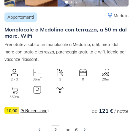
Medulin
Appartamenti
Monolocale a Medolino con terrazza, a 50 m dal
mare, WiFi
Prenotatevi subito un monolocale a Medolino, a 50 metri dal
mare con prato e terrazza, parcheggio gratuito e wifi. Ideale per
vacanze rilassanti.
2
2 - 3
35m
1
0
20m
350m
121 €
10,00
(5 Recensione)
da
/ notte
od
6