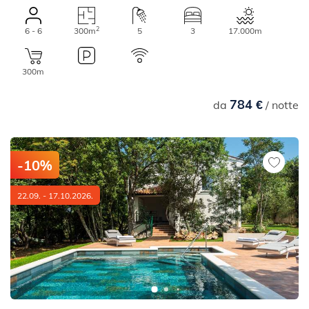
2
6 - 6
300m
5
3
17.000m
300m
784 €
da
/ notte
-10%
22.09. - 17.10.2026.