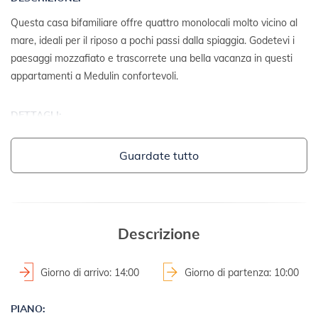
Questa casa bifamiliare offre quattro monolocali molto vicino al
mare, ideali per il riposo a pochi passi dalla spiaggia. Godetevi i
paesaggi mozzafiato e trascorrete una bella vacanza in questi
appartamenti a Medulin confortevoli.
DETTAGLI:
- villetta bifamiliare
Guardate tutto
- anno costruzione: 2004
- anno ristrutturazione: 2015
2
- superficie del terreno: 850 m
Descrizione
TERRENI E STRUTTURE:
- mobili da giardino
Giorno di arrivo: 14:00
Giorno di partenza: 10:00
ULTERIORI INFORMAZIONI:
PIANO: