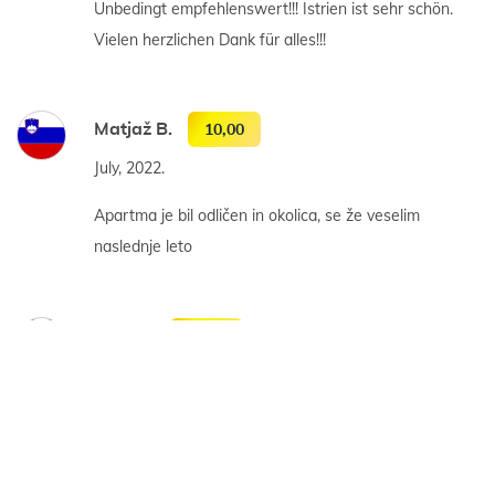
Unbedingt empfehlenswert!!! Istrien ist sehr schön.
Vielen herzlichen Dank für alles!!!
Matjaž B.
10,00
July, 2022.
Apartma je bil odličen in okolica, se že veselim
naslednje leto
Ilaria F.
10,00
August, 2018.
E stato, come sempre, un piacere essere ospiti dei
vostri alloggi. Puliti, ordinati e come da descrizione.
Vacanza meravigliosa. Torneremo sicuramente.