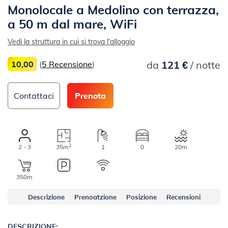
Monolocale a Medolino con terrazza,
a 50 m dal mare, WiFi
Vedi la struttura in cui si trova l'alloggio
da
121 €
/ notte
10,00
(
5 Recensione
)
Contattaci
Prenota
2
2 - 3
35m
1
0
20m
350m
Descrizione
Prenoatzione
Posizione
Recensioni
DESCRIZIONE: