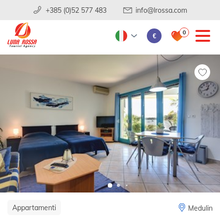
+385 (0)52 577 483
info@lrossa.com
0
€
Appartamenti
Medulin