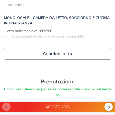
- ombrelloni e lettini gratuiti
- pianterreno
- parcheggio: 4
- prato inglese
MONOLOCALE - CAMERA DA LETTO, SOGGIORNO E CUCINA
- terrazza prendisole
IN UNA STANZA
- accesso internet
- letto matrimoniale: 160x200
- un letto aggiuntivo disponibile su un divano letto
- con terrazzo
- con vista mare
- piastrelle
Guardate tutto
- tavolo e sedie per ogni persona
- stoviglie, pentole, posate ecc. nel locale
- strofinacci da cucina disponibili
- fornello elettrico
- numero di fiamme/piastre: 2
Prenotazione
- frigorifero
Clicca nel calendario per selezionare le date arrivo e partenza
- macchina per caffe filtro con filtri
- forno a microonde
AGOSTO 2026
TERRAZZA