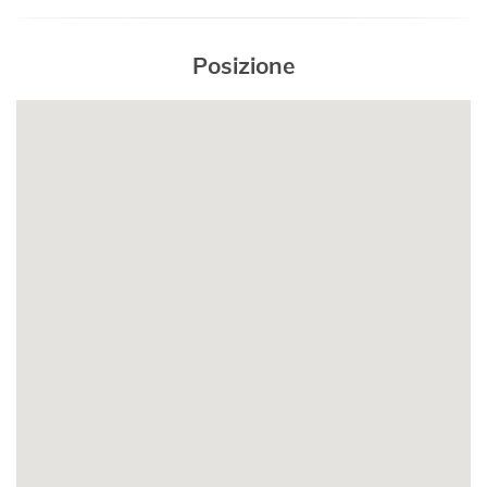
- no animali da compagnia
Posizione
BAGNO 1
- bagno con WC
- con doccia