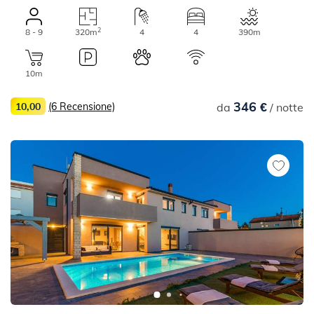
2
8 - 9
320m
4
4
390m
10m
346 €
10,00
(6 Recensione)
da
/ notte