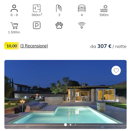
2
8 - 8
360m
3
4
590m
1.500m
307 €
10,00
(3 Recensione)
da
/ notte