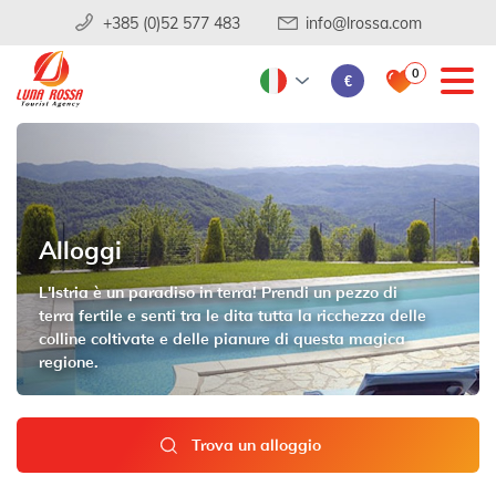
+385 (0)52 577 483
info@lrossa.com
0
€
Alloggi
L'Istria è un paradiso in terra! Prendi un pezzo di
terra fertile e senti tra le dita tutta la ricchezza delle
colline coltivate e delle pianure di questa magica
regione.
Trova un alloggio