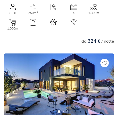
2
8 - 8
250m
5
4
1.300m
1.000m
324 €
da
/ notte