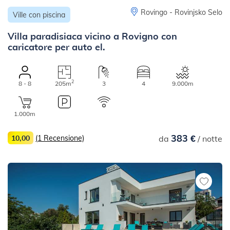
Rovingo - Rovinjsko Selo
Ville con piscina
Villa paradisiaca vicino a Rovigno con
caricatore per auto el.
2
8 - 8
205m
3
4
9.000m
1.000m
383 €
10,00
(1 Recensione)
da
/ notte