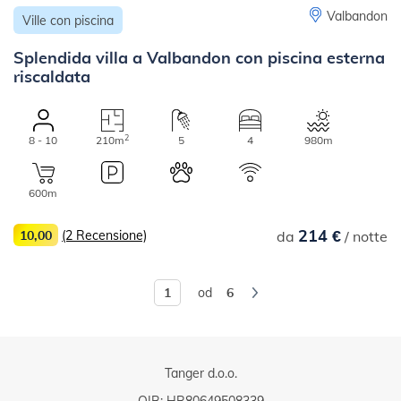
Valbandon
Ville con piscina
Splendida villa a Valbandon con piscina esterna
riscaldata
2
8 - 10
210m
5
4
980m
600m
214 €
10,00
(2 Recensione)
da
/ notte
od
6
Tanger d.o.o.
OIB: HR80649508339