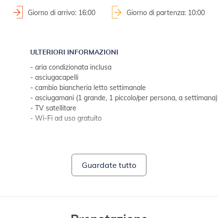
Giorno di arrivo: 16:00
Giorno di partenza: 10:00
ULTERIORI INFORMAZIONI
- aria condizionata inclusa
- asciugacapelli
- cambio biancheria letto settimanale
- asciugamani (1 grande, 1 piccolo/per persona, a settimana)
- TV satellitare
- Wi-Fi ad uso gratuito
BAGNO 1
- bagno con WC
Guardate tutto
- con doccia