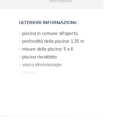
Recensioni
ULTERIORI INFORMAZIONI:
- piscina in comune all'aperto
- profondità della piscina: 1.35 m
- misure della piscina: 5 x 6
- piscina riscaldata
- vasca idromassagio
- sauna
- sauna turca
- sauna a raggi infrarossi
- lavatrice dal proprietario
- accesso internet