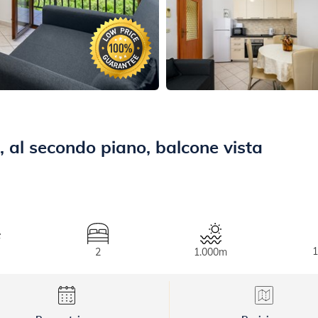
 al secondo piano, balcone vista
2
1.000m