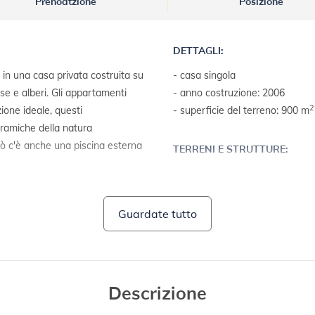
Prenoatzione
Posizione
DETTAGLI:
 in una casa privata costruita su
- casa singola
ese e alberi. Gli appartamenti
- anno costruzione: 2006
2
zione ideale, questi
- superficie del terreno: 900 m
ramiche della natura
iò c'è anche una piscina esterna
TERRENI E STRUTTURE:
- mobili da giardino
- barbecue
Guardate tutto
Descrizione