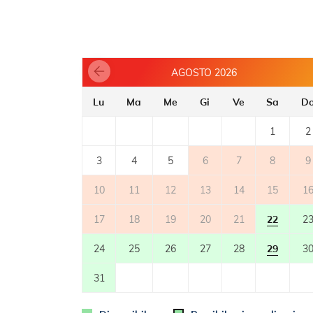
- numero di fiamme/piastre: 4
- forno
- frigorifero
- tostapane
- frigorifero con frizeer: 10 l
AGOSTO 2026
- forno a microonde
Lu
Ma
Me
Gi
Ve
Sa
D
BALCONE
- balcone privato
1
2
- balcone con vista mare
- tavoli e sedie sul balcone
3
4
5
6
7
8
9
2
- superficie del balcone: 7m2m
10
11
12
13
14
15
1
TERRAZZA
17
18
19
20
21
22
2
SPAZIO ESTERNO
24
25
26
27
28
29
3
- giardino condiviso
31
- parcheggio: 1