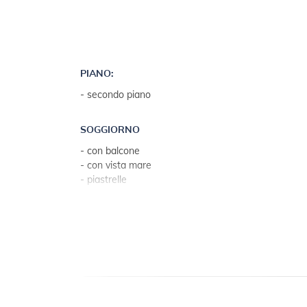
PIANO:
- secondo piano
SOGGIORNO
- con balcone
- con vista mare
- piastrelle
- soggiorno, sala da pranzo e cucina in una stanza
CUCINA
- tavolo e sedie per ogni persona
- stoviglie, pentole, posate ecc. nel locale
- strofinacci da cucina disponibili
- fornello elettrico