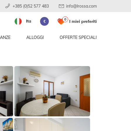
+385 (0)52 577 483
info@lrossa.com
0
Ita
I miei preferiti
€
CANZE
ALLOGGI
OFFERTE SPECIALI