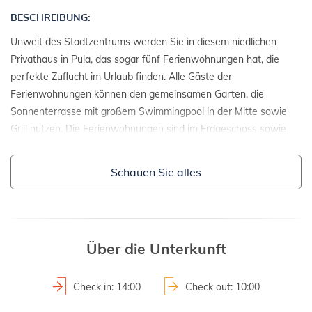
BESCHREIBUNG:
Unweit des Stadtzentrums werden Sie in diesem niedlichen
Privathaus in Pula, das sogar fünf Ferienwohnungen hat, die
perfekte Zuflucht im Urlaub finden. Alle Gäste der
Ferienwohnungen können den gemeinsamen Garten, die
Sonnenterrasse mit großem Swimmingpool in der Mitte sowie
Grill nutzen. Die Ferienwohnungen sind im Erdgeschoss sowie
auf der ersten und zweiten Etage organisiert und gut
ausgestattet – die Wohnbereiche sind klimatisiert, die Küchen
Schauen Sie alles
beinhalten alles Nötige zur Vorbereitung und Bedienung von
Speisen, die Balkons sind möbliert und es sind auch fünf
Parkplätze innerhalb des Anwesens zugesichert. Dieses herrliche
Ferienhaus ist von einem gepflegten grünen Grundstück
Über die Unterkunft
umgeben.
Check in: 14:00
Check out: 10:00
EINZELHEITEN: