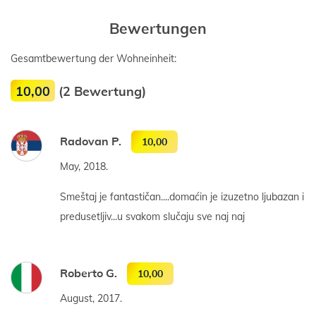
Bewertungen
Gesamtbewertung der Wohneinheit:
10,00
(2 Bewertung)
Radovan P.
10,00
May, 2018.
Smeštaj je fantastičan....domaćin je izuzetno ljubazan i
predusetljiv...u svakom slučaju sve naj naj
Roberto G.
10,00
August, 2017.