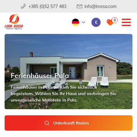
+385 (0)52 577 483
info@lrossa.com
0
€
Ferienhäuser Pula
Ferienhäuser in Pula werden Sie sicherlich
begeistern. Wählen Sie Ihr Haus und verbringen Sie
unvergessliche Momente in Pula.
Unterkunft finden