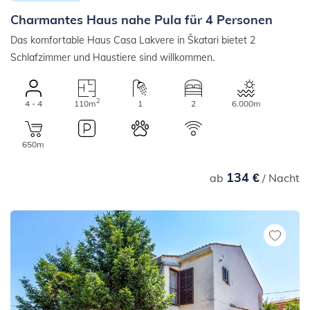
Charmantes Haus nahe Pula für 4 Personen
Das komfortable Haus Casa Lakvere in Škatari bietet 2
Schlafzimmer und Haustiere sind willkommen.
2
4 - 4
110m
1
2
6.000m
650m
134 €
ab
/ Nacht