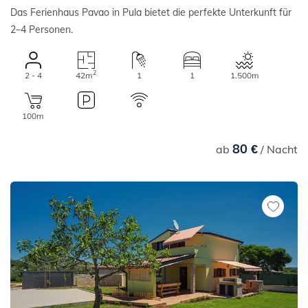
Das Ferienhaus Pavao in Pula bietet die perfekte Unterkunft für
2–4 Personen.
2
2 - 4
42m
1
1
1.500m
100m
80 €
ab
/ Nacht