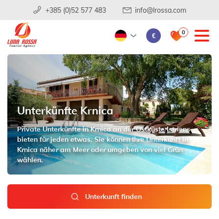
+385 (0)52 577 483
info@lrossa.com
0
€
Unterkünfte Krnica
Private Unterkünfte in Krnica an der Ostküste Istriens
bieten für jeden etwas. Sie können Ihre Unterkunft in
Krnica näher am Meer oder umgeben von viel Grün
wählen.
Unterkunft finden