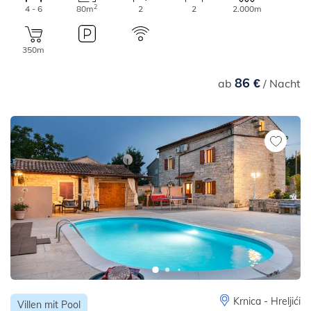
2
4 - 6
80m
2
2
2.000m
350m
86 €
ab
/ Nacht
Krnica - Hreljići
Villen mit Pool