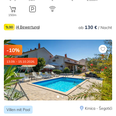
150m
130 €
9,00
(4 Bewertung)
ab
/ Nacht
-10%
13.09. - 15.10.2026.
Krnica - Šegotići
Villen mit Pool