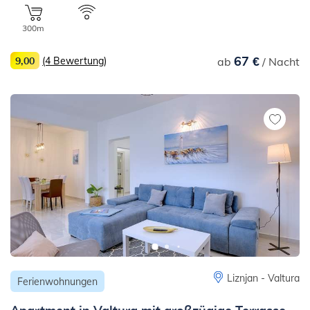
300m
67 €
9,00
(4 Bewertung)
ab
/ Nacht
Liznjan - Valtura
Ferienwohnungen
Apartment in Valtura mit großzügige Terrasse