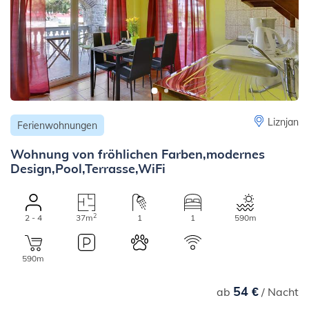
Liznjan
Ferienwohnungen
Wohnung von fröhlichen Farben,modernes
Design,Pool,Terrasse,WiFi
2
2 - 4
37m
1
1
590m
590m
54 €
ab
/ Nacht