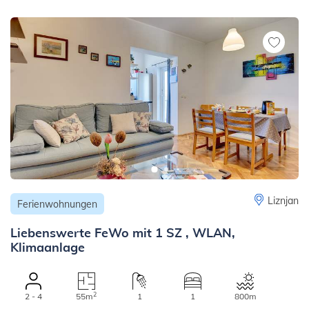
Liznjan
Ferienwohnungen
Liebenswerte FeWo mit 1 SZ , WLAN,
Klimaanlage
2
2 - 4
55m
1
1
800m