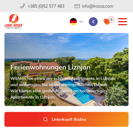
+385 (0)52 577 483
info@lrossa.com
0
€
Ferienwohnungen Liznjan
Wählen Sie eines der schönen Apartments in Ližnjan
und verbringen Sie einen unvergesslichen Urlaub.
Wir bieten eine große Auswahl an hochwertigen
Apartments in Ližnjan.
Unterkunft finden