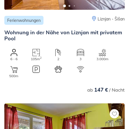
Liznjan - Šišan
Ferienwohnungen
Wohnung in der Nähe von Liznjan mit privatem
Pool
2
6 - 6
105m
2
3
3.000m
500m
147 €
ab
/ Nacht