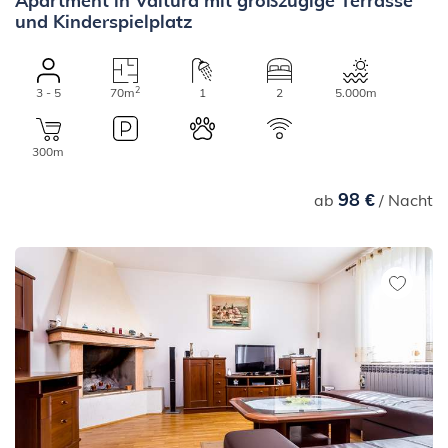
und Kinderspielplatz
2
3 - 5
70m
1
2
5.000m
300m
98 €
ab
/ Nacht