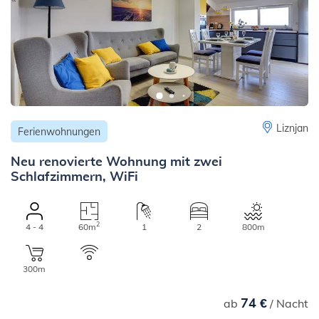
Liznjan
Ferienwohnungen
Neu renovierte Wohnung mit zwei
Schlafzimmern, WiFi
2
4 - 4
60m
1
2
800m
300m
74 €
ab
/ Nacht