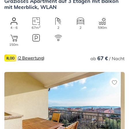
Graziöses Apartment auf 3 Etagen mit Balkon
mit Meerblick, WLAN
2
4 - 6
67m
2
2
590m
150m
67 €
8,00
(2 Bewertung)
ab
/ Nacht