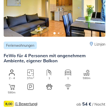
Liznjan
Ferienwohnungen
FeWo für 4 Personen mit angenehmem
Ambiente, eigener Balkon
2
2 - 4
37m
1
1
590m
590m
54 €
8,00
(1 Bewertung)
ab
/ Nacht