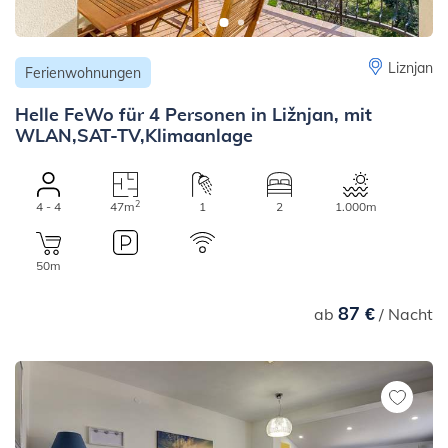
Liznjan
Ferienwohnungen
Helle FeWo für 4 Personen in Ližnjan, mit
WLAN,SAT-TV,Klimaanlage
2
4 - 4
47m
1
2
1.000m
50m
87 €
ab
/ Nacht