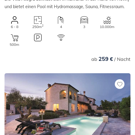
und bietet einen Pool mit Hydromassage, Sauna, Fitnessraum.
2
6 - 8
250m
4
3
10.000m
500m
259 €
ab
/ Nacht