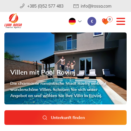
+385 (0)52 577 483
info@lrossa.com
0
€
Villen mit Pool Rovinj
Die charmante romantische Stadt Rovinj verbirgt
wunderschöne Villen. Schauen Sie sich unser
Angebot an und wählen Sie Ihre Villa in Rovinj.
Unterkunft finden