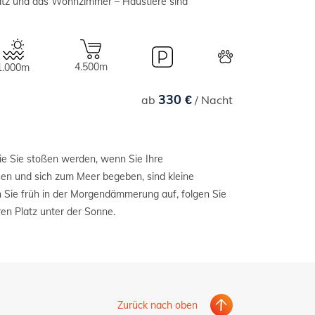
atz und das Wohnzimmer – Haustiere sind
4.500m
1.000m
330 €
ab
/ Nacht
ren Platz unter der Sonne.
Zurück nach oben