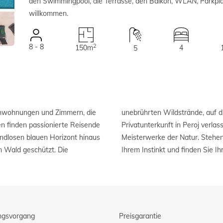
den Swimmingpool, die Terrasse, den Balkon, WLAN, Parkpl
willkommen.
8 - 8
2
150m
4
5
ienwohnungen und Zimmern, die
en werden, wenn Sie Ihre
en finden passionierte Reisende
um Meer begeben, sind kleine
endlosen blauen Horizont hinaus
orgendämmerung auf, folgen Sie
n Wald geschützt. Die
Ihrem Instinkt und finden Sie Ih
ngsvorgang
Preisgarantie