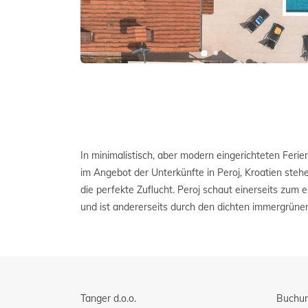
In minimalistisch, aber modern eingerichteten Fer
unebrührten Wildstrände, auf die Sie stoß
im Angebot der Unterkünfte in Peroj, Kroatien steh
Privatunterkunft in Peroj verlassen und sich z
die perfekte Zuflucht. Peroj schaut einerseits zum 
Meisterwerke der Natur. Stehen Sie früh in der M
und ist andererseits durch den dichten immergrüne
Tanger d.o.o.
Buchu