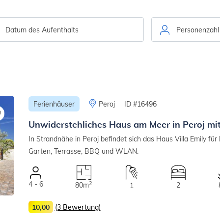
Personenzahl
Ferienhäuser
Peroj
ID #16496
Unwiderstehliches Haus am Meer in Peroj mi
In Strandnähe in Peroj befindet sich das Haus Villa Emily für
Garten, Terrasse, BBQ und WLAN.
4 - 6
2
80m
2
1
10,00
(3 Bewertung)