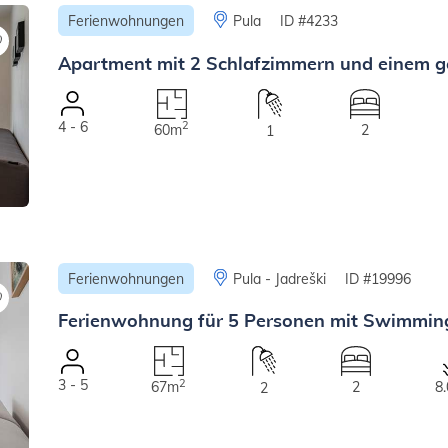
Ferienwohnungen
Pula
ID #4233
Apartment mit 2 Schlafzimmern und einem
4 - 6
2
60m
2
1
Ferienwohnungen
Pula - Jadreški
ID #19996
Ferienwohnung für 5 Personen mit Swimming
3 - 5
2
67m
2
8
2