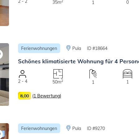
2 - 2
2
35m
0
1
Ferienwohnungen
Pula
ID #18664
Schönes klimatisierte Wohnung für 4 Persone
2 - 4
2
50m
1
1
8,00
(1 Bewertung)
Ferienwohnungen
Pula
ID #9270