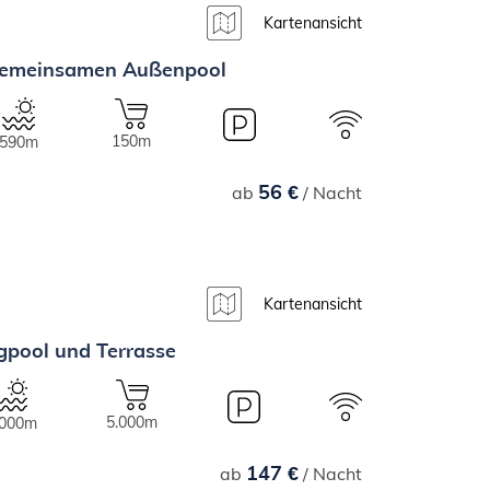
Kartenansicht
 gemeinsamen Außenpool
150m
590m
56 €
ab
/ Nacht
Kartenansicht
pool und Terrasse
5.000m
.000m
147 €
ab
/ Nacht