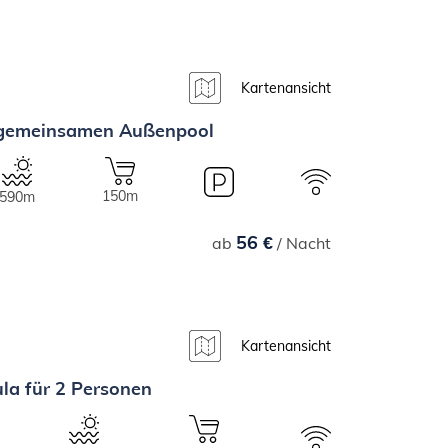
Kartenansicht
n gemeinsamen Außenpool
150m
590m
56 €
ab
/ Nacht
Kartenansicht
la für 2 Personen