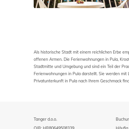
Als historische Stadt mit einem reichlichen Erbe em
Küste werden Sie diese Stadt wegen der wunderschö
offenen Armen. Die Ferienwohnungen in Pula, Kroati
schließen, der man an jeder Ecke begegnet. Erleben Sie
Stadtmitte und Umgebung und sind ein Teil der Prac
im grandiosen Amphitheater von Pula und lassen Sie s
Ferienwohnungen in Pula darstellt. Sie werden mit L
Geschichte und Gegenwart an einem der schönsten St
Privatunterkunft in Pula nach Ihrem Geschmack find
Tanger d.o.o.
Buchu
OIB: HR80649508339
Häufig 