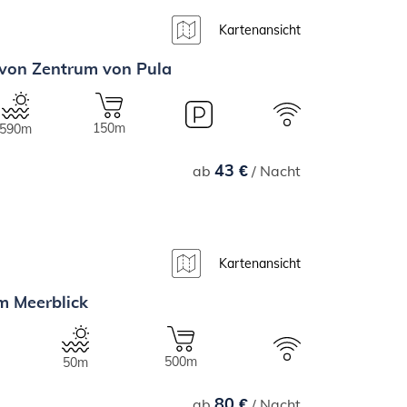
Kartenansicht
 von Zentrum von Pula
150m
590m
43 €
ab
/ Nacht
Kartenansicht
m Meerblick
500m
50m
80 €
ab
/ Nacht