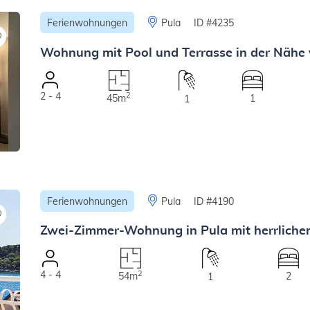
Ferienwohnungen
Pula
ID #4235
Wohnung mit Pool und Terrasse in der Nähe
2 - 4
2
45m
1
1
Ferienwohnungen
Pula
ID #4190
Zwei-Zimmer-Wohnung in Pula mit herrliche
4 - 4
2
54m
2
1