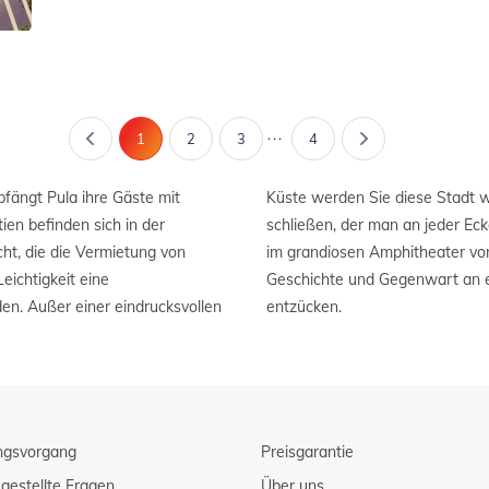
...
1
2
3
4
pfängt Pula ihre Gäste mit
nen antiken Welt ins Herz
en befinden sich in der
 ein Konzert unter Sternen
ht, die die Vermietung von
ich durch eine Mischung von
eichtigkeit eine
andorte der Welt
en. Außer einer eindrucksvollen
entzücken.
ngsvorgang
Preisgarantie
gestellte Fragen
Über uns