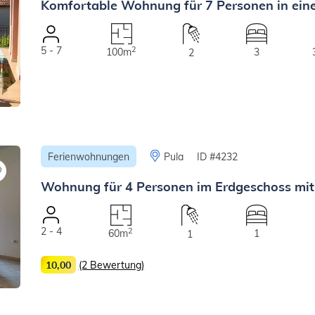
Komfortable Wohnung für 7 Personen in ein
5 - 7
2
100m
3
2
Ferienwohnungen
Pula
ID #4232
Wohnung für 4 Personen im Erdgeschoss mit
2 - 4
2
60m
1
1
10,00
(2 Bewertung)