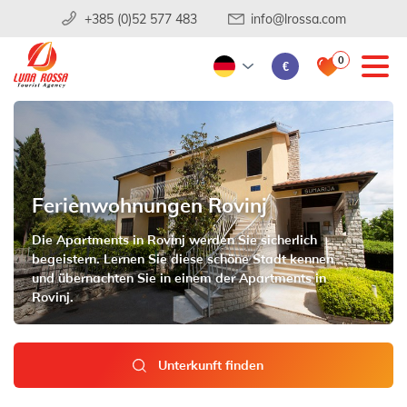
+385 (0)52 577 483
info@lrossa.com
0
€
Ferienwohnungen Rovinj
Die Apartments in Rovinj werden Sie sicherlich
begeistern. Lernen Sie diese schöne Stadt kennen
und übernachten Sie in einem der Apartments in
Rovinj.
Unterkunft finden