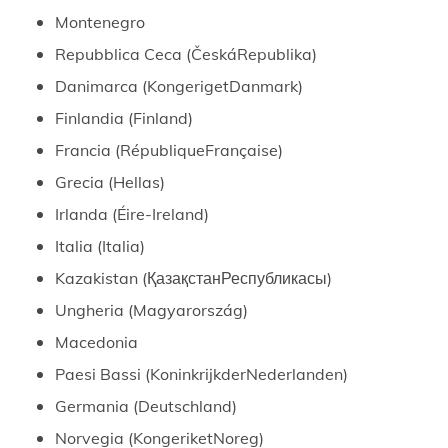
Montenegro
Repubblica Ceca (ČeskáRepublika)
Danimarca (KongerigetDanmark)
Finlandia (Finland)
Francia (RépubliqueFrançaise)
Grecia (Hellas)
Irlanda (Éire-Ireland)
Italia (Italia)
Kazakistan (ҚазақстанРеспубликасы)
Ungheria (Magyarország)
Macedonia
Paesi Bassi (KoninkrijkderNederlanden)
Germania (Deutschland)
Norvegia (KongeriketNoreg)