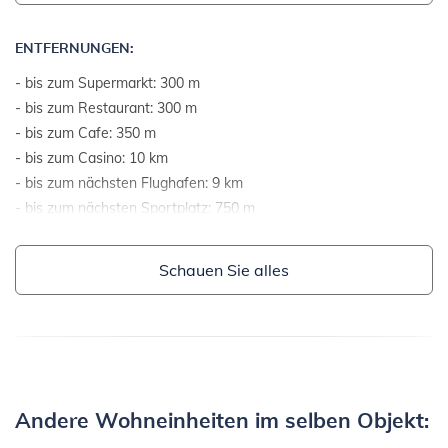
ENTFERNUNGEN:
- bis zum Supermarkt: 300 m
- bis zum Restaurant: 300 m
- bis zum Cafe: 350 m
- bis zum Casino: 10 km
- bis zum nächsten Flughafen: 9 km
- bis zum nächsten Sportplatz: 750 m
- bis zum Meer: 390 m
- Luftlinie zum Meer: 360 m
Schauen Sie alles
- bis zum nächsten Strand: 390 m
- bis zum Kies- und Steinstrand: 390 m
- bis zum Felsenstrand: 390 m
- bis zum Strand mit Beton-Plateaus: 390 m
- bis zum Sandstrand: 590 m
- bis zum Strand mit Rasen: 390 m
Andere Wohneinheiten im selben Objekt:
- bis zum Strand geeignet für Kinder und Nichtschwimmer: 590