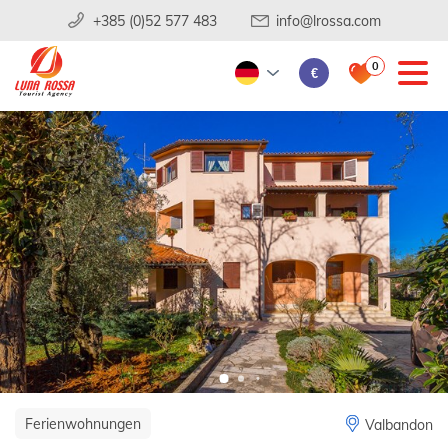
+385 (0)52 577 483
info@lrossa.com
0
€
Ferienwohnungen
Valbandon