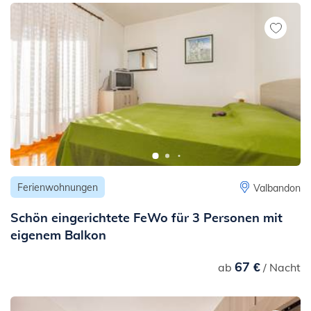
m
- bis zum Stadtzentrum: 250 m
- bis zur Ambulanz oder zum Krankenhaus: 3 km
- bis zur Apotheke: 3 km
- bis zur Ambulanz: 2 km
- bis zu öffentlichen Verkehrsmitteln: 500 m
- bis zur nächsten lauten Straße oder Straße mit viel Verkehr
(Hauptstraße, Landesstraße u.Ä.): 20 m
- bis zum nächsten Bahnhof: 4 km
Ferienwohnungen
Valbandon
Schön eingerichtete FeWo für 3 Personen mit
eigenem Balkon
67 €
ab
/ Nacht