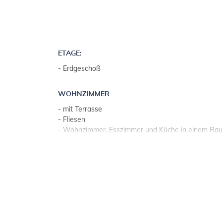
ETAGE:
- Erdgeschoß
WOHNZIMMER
- mit Terrasse
- Fliesen
- Wohnzimmer, Esszimmer und Küche in einem Ra
KÜCHE
- Tisch und Stühle für alle Personen
- Besteck, Geschirr u. Ä. vorhanden
- Küchentücher
- elektrisches Kochfeld
- Anzahl von Kochplatten: 4