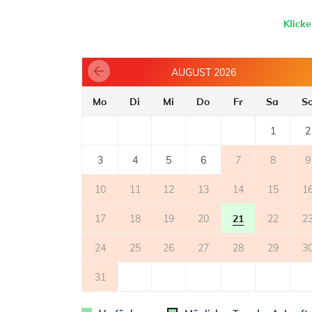
- Backofen
- Kühlschrank
Klick
- Kaffeemaschine
TERRASSE
AUGUST 2026
- private Terrasse
- Terrasse mit Blick aufs Meer
Mo
Di
Mi
Do
Fr
Sa
S
- Tisch und Stühle auf der Terrasse
- Liegestühle
1
2
2
- Terrassenfläche: 20m
3
4
5
6
7
8
9
WELTRAUM
10
11
12
13
14
15
1
- Parkplatz: 2
17
18
19
20
21
22
2
24
25
26
27
28
29
3
31