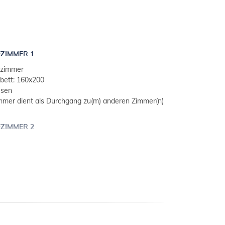
ZIMMER 1
lzimmer
bett: 160x200
esen
mmer dient als Durchgang zu(m) anderen Zimmer(n)
ZIMMER 2
lzimmer
bett: 160x200
esen