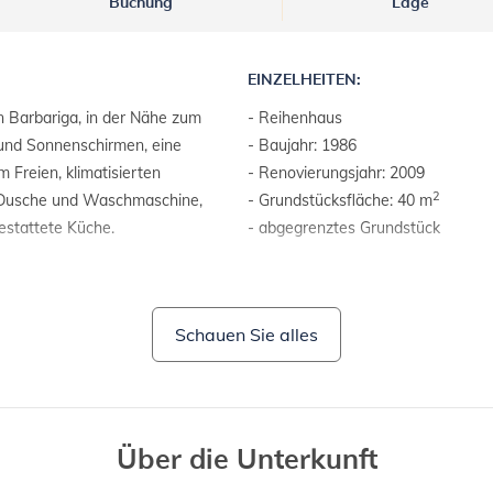
Buchung
Lage
EINZELHEITEN:
 Barbariga, in der Nähe zum
- Reihenhaus
 und Sonnenschirmen, eine
- Baujahr: 1986
 Freien, klimatisierten
- Renovierungsjahr: 2009
2
 Dusche und Waschmaschine,
- Grundstücksfläche: 40 m
estattete Küche.
- abgegrenztes Grundstück
GRUNDSTÜCKE UND EINRICHT
- Gartenmöbel
Schauen Sie alles
Über die Unterkunft