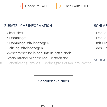
Check in: 14:00
Check out: 10:00
ZUSÄTZLICHE INFORMATION
SCHLAF
- klimatisiert
- Doppe
- Klimaanlage: 1
- Doppel
- Klimaanlage miteinbezogen
- mit Fli
- Heizung miteinbezogen
- das Zi
- Waschmaschine in der Unterkunftseinheit
- wöchentlicher Wechsel der Bettwäsche
SCHLAF
um
- Handtücher (1 großes, 1 kleines/pro Person, pro Woche)
- Doppe
- SAT-TV
- Doppel
- mit Fli
BADEZIMMER 1
Schauen Sie alles
- badezimmer mit toilette
- mit dusche