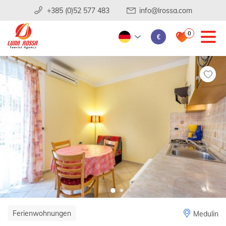
+385 (0)52 577 483
info@lrossa.com
0
€
Ferienwohnungen
Medulin