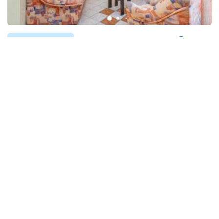
Ferienwohnungen
Medulin
Schöne und einfache FeWo mit Balkon für 3
Personen, Klimaanlage
10,00
(1 Bewertung)
60 €
ab
/ Nacht