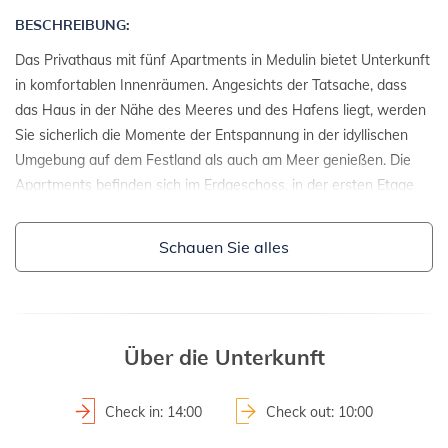
BESCHREIBUNG:
Das Privathaus mit fünf Apartments in Medulin bietet Unterkunft
in komfortablen Innenräumen. Angesichts der Tatsache, dass
das Haus in der Nähe des Meeres und des Hafens liegt, werden
Sie sicherlich die Momente der Entspannung in der idyllischen
Umgebung auf dem Festland als auch am Meer genießen. Die
Apartments befinden sich im Erdgeschoss, in der ersten Etage
und im Dachgeschoss.
Schauen Sie alles
EINZELHEITEN:
- Einzelhaus
- Baujahr: 1979
- Renovierungsjahr: 2010
Über die Unterkunft
2
- Grundstücksfläche: 800 m
- abgegrenztes Grundstück
Check in: 14:00
Check out: 10:00