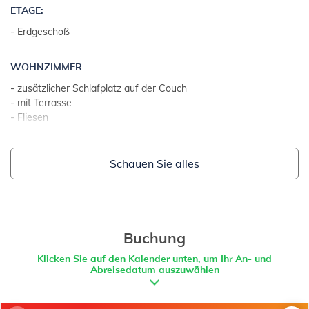
GRUNDSTÜCKE UND EINRICHTUNGEN:
ETAGE:
- Gartenmöbel
- Erdgeschoß
- Grill
WOHNZIMMER
ZUSÄTZLICHE INFORMATION:
- zusätzlicher Schlafplatz auf der Couch
- mit Terrasse
- Vermieter wohnt auf dem Grundstück
- Fliesen
- überdeckter Parkplatz: 2
- Wohnzimmer, Esszimmer und Küche in einem Raum
- Parkplatz: 3
- Internetzugang
Schauen Sie alles
KÜCHE
- Tisch und Stühle für alle Personen
- Besteck, Geschirr u. Ä. vorhanden
- Küchentücher
- Gas- und Elektroherd
Buchung
- Anzahl von Kochplatten: 4
Klicken Sie auf den Kalender unten, um Ihr An- und
- Kühlschrank
Abreisedatum auszuwählen
- Kühlschrank mit Tiefkühler: 15 l
- Kaffeemaschine