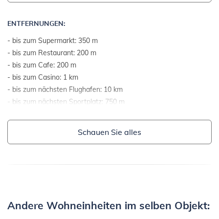
des Meeres.
ENTFERNUNGEN:
- bis zum Supermarkt: 350 m
- bis zum Restaurant: 200 m
- bis zum Cafe: 200 m
- bis zum Casino: 1 km
- bis zum nächsten Flughafen: 10 km
- bis zum nächsten Sportplatz: 750 m
- bis zum Meer: 290 m
- Luftlinie zum Meer: 200 m
Schauen Sie alles
- bis zum nächsten Strand: 700 m
- bis zum Kies- und Steinstrand: 700 m
- bis zum Felsenstrand: 1 km
- bis zum Strand mit Beton-Plateaus: 1 km
- bis zum Sandstrand: 890 m
- bis zum Strand mit Rasen: 800 m
Andere Wohneinheiten im selben Objekt:
- bis zum Strand geeignet für Kinder und Nichtschwimmer: 700