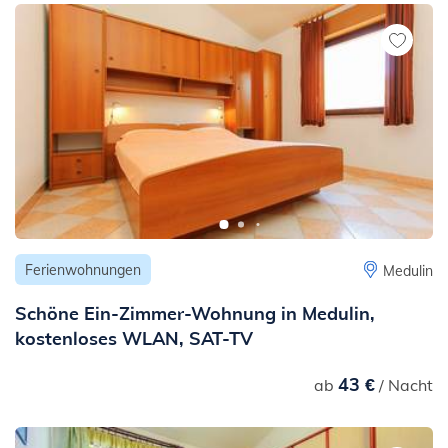
m
- bis zum Stadtzentrum: 450 m
- bis zur Ambulanz oder zum Krankenhaus: 400 m
- bis zur Apotheke: 400 m
- bis zu öffentlichen Verkehrsmitteln: 300 m
- bis zur nächsten lauten Straße oder Straße mit viel Verkehr
(Hauptstraße, Landesstraße u.Ä.): 190 m
- Teerstraße: 50 m
- bis zum nächsten Bahnhof: 13 km
Ferienwohnungen
Medulin
Schöne Ein-Zimmer-Wohnung in Medulin,
kostenloses WLAN, SAT-TV
43 €
ab
/ Nacht