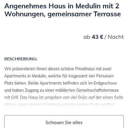
Angenehmes Haus in Medulin mit 2
Wohnungen, gemeinsamer Terrasse
ab
43 €
/ Nacht
BESCHREIBUNG:
Wir präsentieren Ihnen dieses schöne Privathaus mit zwei
Apartments in Medulin, welche für insgesamt vier Personen
Platz bieten. Beide Apartments befinden sich im Erdgeschoss
und haben Zugang zu einer möblierten Gemeinschaftsterrasse
mit Grill. Das Haus ist umgeben von viel Grün; auf der einen Seite
gibt es einen kleinen Weinberg und die andere Seite verfügt
über eine gepflasterte Auffahrt zur Terrasse. Hier können Sie
sich wirklich entspannen von der Hektik des Alltags, umgeben
Schauen Sie alles
von frischer Luft, in einer wunderschönen Umgebung in der Nähe