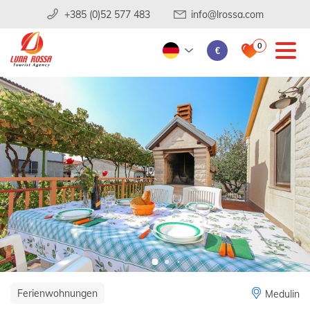
+385 (0)52 577 483
info@lrossa.com
0
€
Ferienwohnungen
Medulin