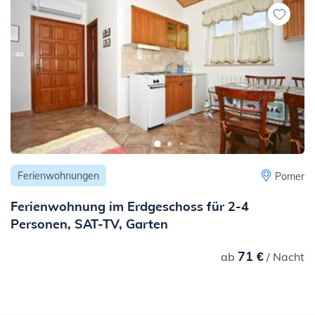
- bis zum Stadtzentrum: 150 m
- bis zur Ambulanz oder zum Krankenhaus: 700 m
- bis zur Apotheke: 700 m
- bis zur Ambulanz: 900 m
- bis zu öffentlichen Verkehrsmitteln: 150 m
- bis zum nächsten Bahnhof: 10 km
Ferienwohnungen
Pomer
Ferienwohnung im Erdgeschoss für 2-4
Personen, SAT-TV, Garten
71 €
ab
/ Nacht