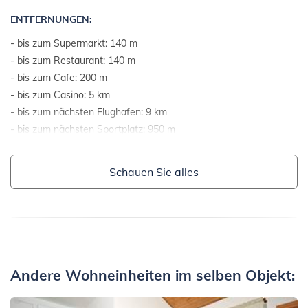
ENTFERNUNGEN:
- bis zum Supermarkt: 140 m
- bis zum Restaurant: 140 m
- bis zum Cafe: 200 m
- bis zum Casino: 5 km
- bis zum nächsten Flughafen: 9 km
- bis zum nächsten Sportplatz: 950 m
- bis zum Meer: 890 m
- Luftlinie zum Meer: 490 m
Schauen Sie alles
- bis zum nächsten Strand: 890 m
- bis zum Kies- und Steinstrand: 890 m
- bis zum Felsenstrand: 4 km
- bis zum Strand mit Beton-Plateaus: 1 km
- bis zum Sandstrand: 4 km
- bis zum Strand mit Rasen: 1 km
Andere Wohneinheiten im selben Objekt:
- bis zum Strand geeignet für Kinder und Nichtschwimmer: 900
m