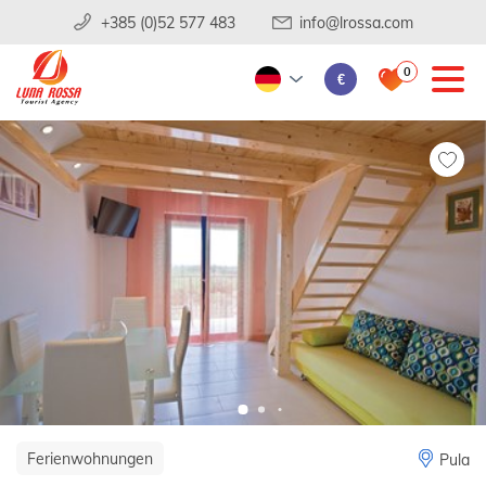
+385 (0)52 577 483
info@lrossa.com
0
€
Ferienwohnungen
Pula