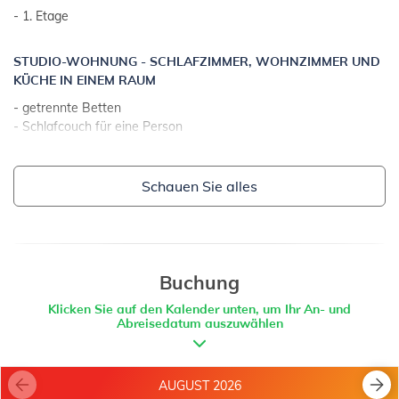
- Parkplatz: 3
- 1. Etage
- Internetzugang
STUDIO-WOHNUNG - SCHLAFZIMMER, WOHNZIMMER UND
KÜCHE IN EINEM RAUM
- getrennte Betten
- Schlafcouch für eine Person
- mit Balkon
- Fliesen
- Teestube
Schauen Sie alles
- Tisch und Stühle für alle Personen
- Besteck, Geschirr u. Ä. vorhanden
- Küchentücher
- Elektroherd
- Anzahl von Brennern/Platten: 2
Buchung
- Kühlschrank
Klicken Sie auf den Kalender unten, um Ihr An- und
- Filterkaffeemaschine mit Filtern
Abreisedatum auszuwählen
- Mikrowellenherd
- Elektrokocher
AUGUST 2026
BALKON