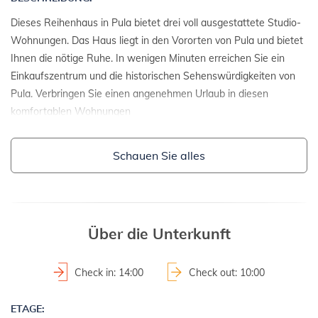
Dieses Reihenhaus in Pula bietet drei voll ausgestattete Studio-
Wohnungen. Das Haus liegt in den Vororten von Pula und bietet
Ihnen die nötige Ruhe. In wenigen Minuten erreichen Sie ein
Einkaufszentrum und die historischen Sehenswürdigkeiten von
Pula. Verbringen Sie einen angenehmen Urlaub in diesen
komfortablen Wohnungen
EINZELHEITEN:
Schauen Sie alles
- Reihenhaus
- Baujahr: 1998
- Renovierungsjahr: 2015
2
- Grundstücksfläche: 500 m
Über die Unterkunft
- abgegrenztes Grundstück
Check in: 14:00
Check out: 10:00
ZUSÄTZLICHE INFORMATION:
ETAGE:
- Vermieter wohnt auf dem Grundstück