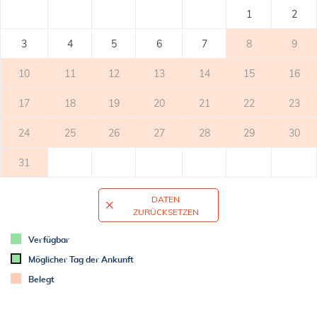
- überdeckt
1
2
- Tisch und Stühle auf dem Balkon
3
4
5
6
7
8
9
TERRASSE
10
11
12
13
14
15
16
- private Terrasse
- Tisch und Stühle auf der Terrasse
17
18
19
20
21
22
23
- Liegestühle
- Sonnenschirm
24
25
26
27
28
29
30
31
ZUSÄTZLICHE INFORMATION
- klimatisiert
DATEN
- Klimaanlage: 5
ZURÜCKSETZEN
- Klimaanlage miteinbezogen
- Waschmaschine in der Unterkunftseinheit
Verfügbar
- Safe
Möglicher Tag der Ankunft
- Haartrockner
- wöchentlicher Wechsel der Bettwäsche (bleibt der Gast länger,
Belegt
jede zweite Woche)
- Handtücher (1 großes, 1 kleines/pro Person, pro Woche)