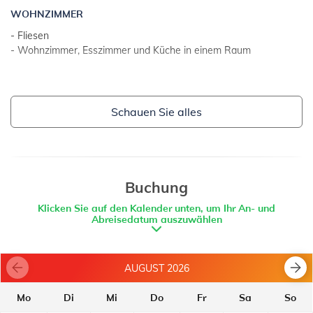
ZUSATZLEISTUNGEN:
WOHNZIMMER
- Fliesen
- Tischtennis
- Wohnzimmer, Esszimmer und Küche in einem Raum
- Tischfußball
- Dart
KÜCHE
- Tisch und Stühle für alle Personen
Schauen Sie alles
ZUSÄTZLICHE INFORMATION:
- Besteck, Geschirr u. Ä. vorhanden
- Tiefe: 1.35
- elektrisches Kochfeld
- Anzahl von Kochplatten: 4
- Maße: 8x4
- Backofen
- privater Swimmingpool
- Toaster
Buchung
- geheizter Swimmingpool
- Geschirrspülmaschine
- Badewanne mit Hydromassage
Klicken Sie auf den Kalender unten, um Ihr An- und
- Elektrokocher
Abreisedatum auszuwählen
- Außendusche
- Kühlschrank mit Tiefkühler: 20 l
- Mikrowellenherd
- Finnische Sauna
- Kaffeemaschine
- kostenfreie Sonnenschirme und Liegestühle
AUGUST 2026
- Parkplatz: 2
BALKON
- Sonnenterrasse
Mo
Di
Mi
Do
Fr
Sa
So
- kostenfreies Kinderbett auf Anfrage
- privater Balkon